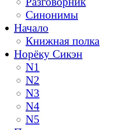
Разговорник
Синонимы
Начало
Книжная полка
Норёку Сикэн
N1
N2
N3
N4
N5