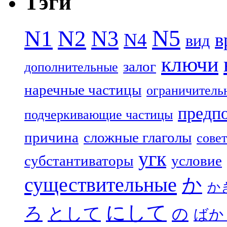
Тэги
N5
N1
N2
N3
N4
в
вид
ключи
залог
дополнительные
наречные частицы
ограничитель
предп
подчеркивающие частицы
причина
сложные глаголы
совет
угк
субстантиваторы
условие
существительные
か
か
にして
ろ
として
の
ばか