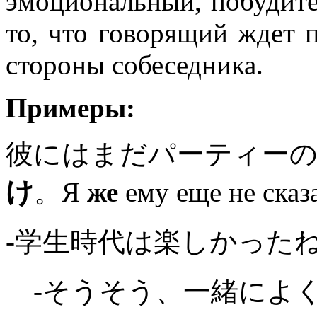
эмоциональный, побудите
то, что говорящий ждет 
стороны собеседника.
Примеры:
彼にはまだパーティー
け
。Я
же
ему еще не сказа
-学生時代は楽しかった
-そうそう、一緒によ