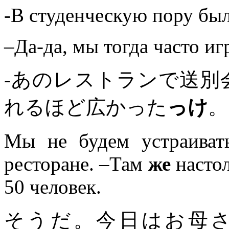
-В студенческую пору был
–Да-да, мы тогда часто иг
-あのレストランで送別
れるほど広かった
っけ
。
Мы не будем устраиват
ресторане. –Там
же
настол
50 человек.
そうだ。今日はお母