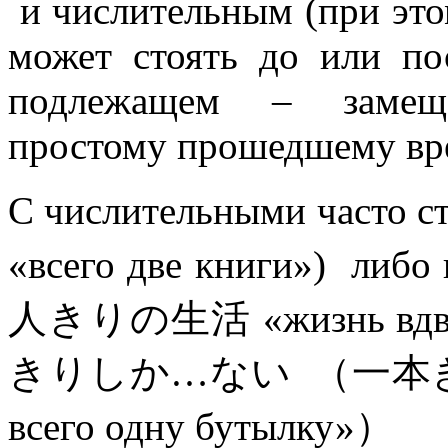
и числительным (при этом
может стоять до или по
подлежащем – замеща
простому прошедшему врем
С числительными часто
«всего две книги») либ
人きりの生活 «жизнь вдвоем
きりしか…ない （一本き
всего одну бутылку»）