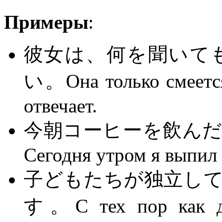
Примеры
:
彼女は、何を聞いて
い。Она только смеется,
отвечает.
今朝コーヒーを飲ん
Сегодня утром я выпил 
子どもたちが独立し
す。С тех пор как дет