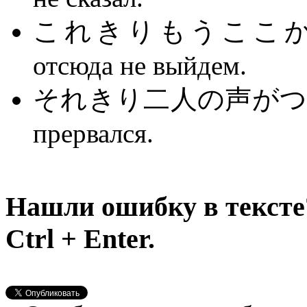
これきりもうここから
отсюда не выйдем.
それきり二人の声がつまった。 
прервался.
Нашли ошибку в тексте
Ctrl + Enter.