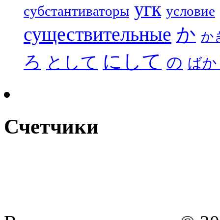
угк
субстантиваторы
условие
существительные
か
か
にして
ろ
として
の
ばか
Счетчики