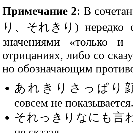
Примечание 2
: В сочет
り、それきり) нередко обра
значениями «только и
отрицаниях, либо со сказ
но обозначающим против
あれきりさっぱり顔を見
совсем не показывается
それっきりなにも言わなかっ
не сказал.