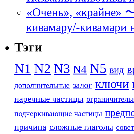
«Очень», «кра
кивамару/-кивамари 
Тэги
N5
N1
N2
N3
N4
в
вид
ключи
залог
дополнительные
наречные частицы
ограничитель
предп
подчеркивающие частицы
причина
сложные глаголы
совет