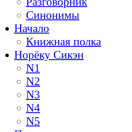
Разговорник
Синонимы
Начало
Книжная полка
Норёку Сикэн
N1
N2
N3
N4
N5