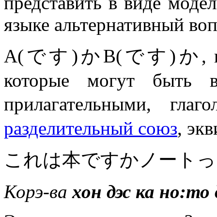
представить в виде моде
языке альтернативный воп
А(です)かВ(です)か, где А
которые могут быть в
прилагательными, г
разделительный союз
, эк
これは本ですかノートっ
Корэ-ва
хон дэс ка но:то 