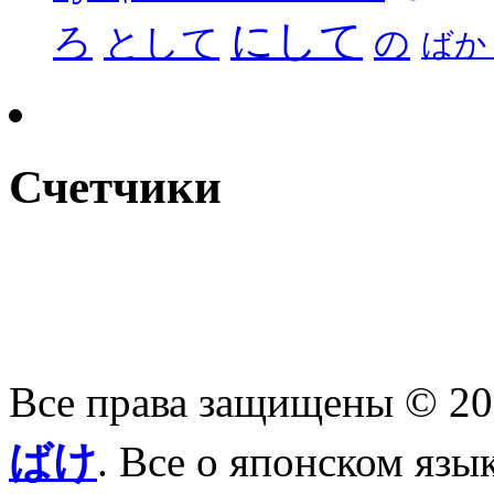
にして
ろ
として
の
ばか
Счетчики
Все права защищены © 2
ばけ
. Все о японском язы