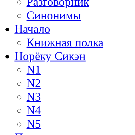
Разговорник
Синонимы
Начало
Книжная полка
Норёку Сикэн
N1
N2
N3
N4
N5