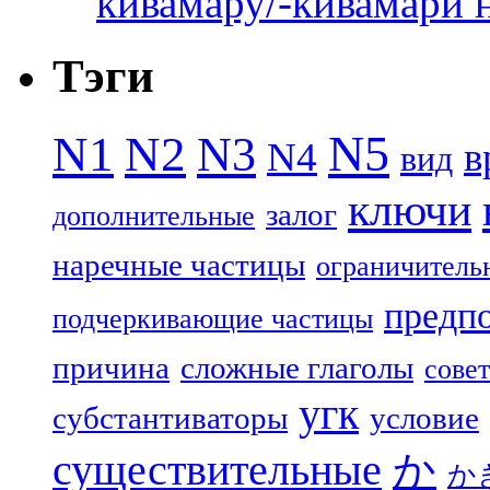
кивамару/-кивамари 
Тэги
N5
N1
N2
N3
N4
в
вид
ключи
залог
дополнительные
наречные частицы
ограничитель
предп
подчеркивающие частицы
причина
сложные глаголы
совет
угк
субстантиваторы
условие
существительные
か
か