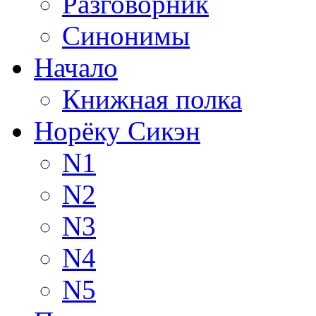
Разговорник
Синонимы
Начало
Книжная полка
Норёку Сикэн
N1
N2
N3
N4
N5