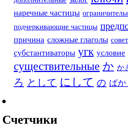
наречные частицы
ограничитель
предп
подчеркивающие частицы
причина
сложные глаголы
совет
угк
субстантиваторы
условие
существительные
か
か
にして
ろ
として
の
ばか
Счетчики