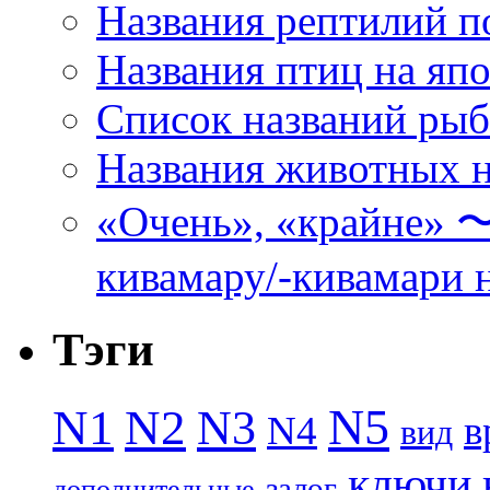
Названия рептилий п
Названия птиц на яп
Список названий ры
Названия животных н
«Очень», «кра
кивамару/-кивамари 
Тэги
N5
N1
N2
N3
N4
в
вид
ключи
залог
дополнительные