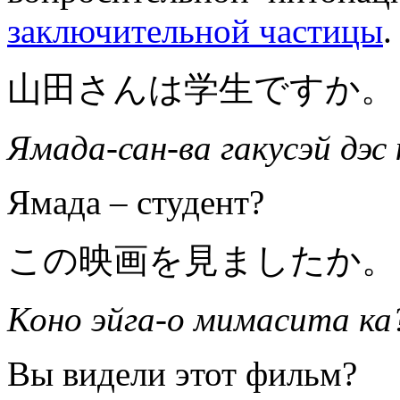
заключительной частицы
.
山田さんは学生ですか。
Ямада-сан-ва гакусэй дэс 
Ямада – студент?
この映画を見ましたか。
Коно эйга-о мимасита ка
Вы видели этот фильм?