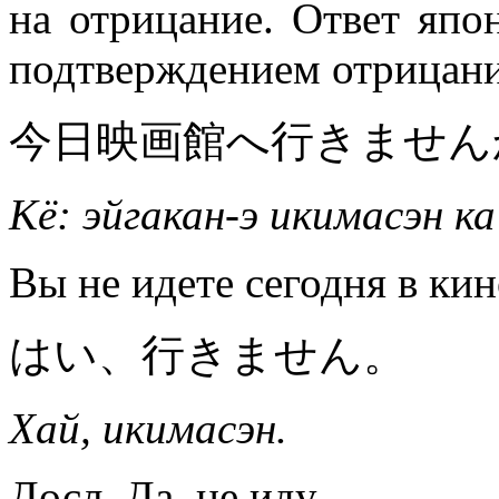
на отрицание. Ответ япо
подтверждением отрицани
今日映画館へ行きません
Кё: эйгакан-э икимасэн ка
Вы не идете сегодня в кин
はい、行きません。
Хай, икимасэн.
Досл. Да, не иду.