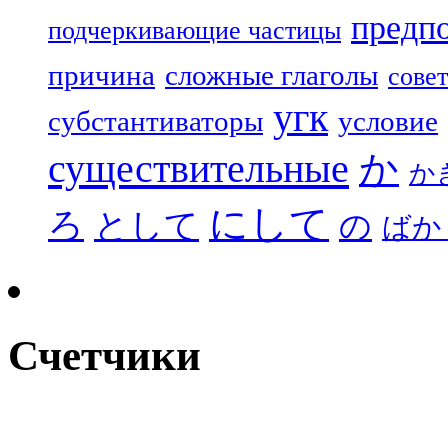
предп
подчеркивающие частицы
причина
сложные глаголы
совет
угк
субстантиваторы
условие
существительные
か
か
にして
ろ
として
の
ばか
Счетчики