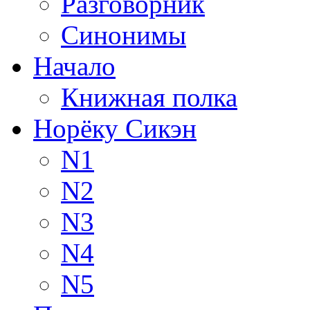
Разговорник
Синонимы
Начало
Книжная полка
Норёку Сикэн
N1
N2
N3
N4
N5