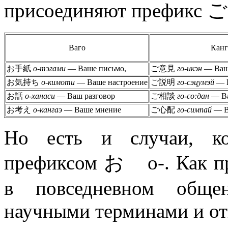
присоединяют префикс 
Ваго
Канг
お手紙
о-тэгами
— Ваше письмо,
ご意見
го-икэн
— Ваш
お気持ち
о-кимоти
— Ваше настроение
ご説明
го-сэцумэй
— В
お話
о-ханаси
— Ваш разговор
ご相談
го-со:дан
— Ва
お考え
о-кангаэ
— Ваше мнение
ご心配
го-симпай
— В
Но есть и случаи, 
префиксом お о-. Как пр
в повседневном общ
научными терминами и о