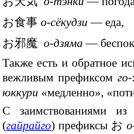
お天気
о-тэнки
— погода
お食事
о-сёкудзи
— еда,
お邪魔
о-дзяма
— беспок
Также есть и обратное и
вежливым префиксом
го-
юккури
«медленно», «пот
С заимствованиями из
(
гайрайго
) префиксы お
о