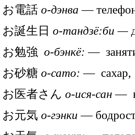
お電話
о-дэнва
— телеф
お誕生日
о-тандзё:би —
д
お勉強
о-бэнкё:
— занят
お砂糖
о-сато:
— сахар,
お医者さん
о-ися-сан
— в
お元気
о-гэнки
— бодрост