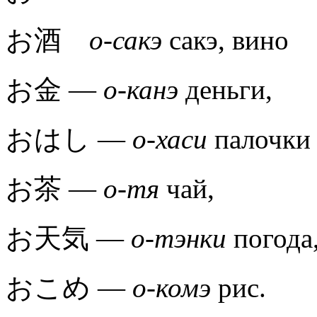
お酒
о-сакэ
сакэ, вино
お金 —
о-канэ
деньги,
おはし —
о-хаси
палочки 
お茶 —
о-тя
чай,
お天気 —
о-тэнки
погода
おこめ —
о-комэ
рис.