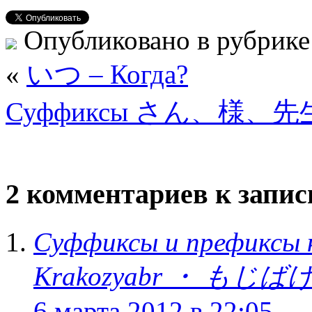
Опубликовано в рубрик
«
いつ – Когда?
Суффиксы さん、様、先生 ,
2 комментариев к запи
Суффиксы и префиксы 
Krakozyabr ・ もじば
6 марта 2012 в 22:05