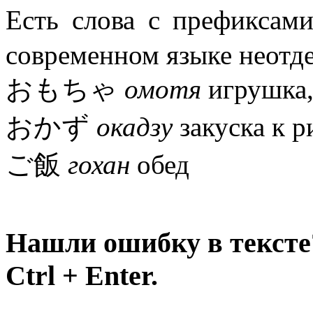
Есть слова с префик
современном языке неотд
おもちゃ
омотя
игрушка
おかず
окадзу
закуска к р
ご飯
гохан
обед
Нашли ошибку в тексте
Ctrl + Enter.