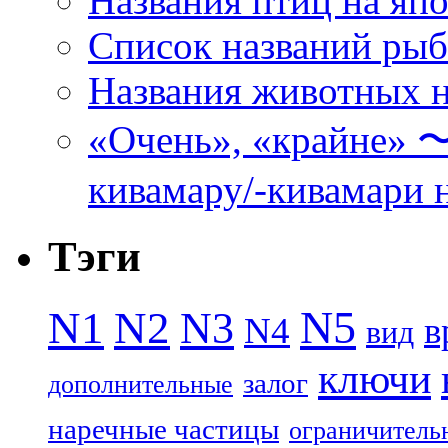
Названия птиц на яп
Список названий ры
Названия животных н
«Очень», «кра
кивамару/-кивамари 
Тэги
N5
N1
N2
N3
N4
в
вид
ключи
залог
дополнительные
наречные частицы
ограничитель