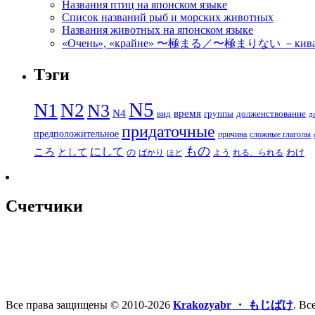
Названия птиц на японском языке
Список названий рыб и морских животных
Названия животных на японском языке
«Очень», «крайне» 〜極まる／〜極まりない －кивамар
Тэги
N5
N1
N2
N3
N4
время
вид
группы
долженствование
д
придаточные
предположительное
причина
сложные глаголы
もの
にして
ころ
として
の
わけ
ばかり
よう
れる、られる
ほど
Счетчики
Все права защищены © 2010-2026
Krakozyabr ・ もじばけ
. Вс