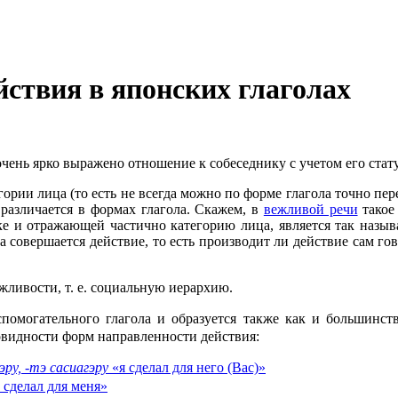
йствия в японских глаголах
очень ярко выражено отношение к собеседнику с учетом его стату
рии лица (то есть не всегда можно по форме глагола точно пере
 различается в формах глагола. Скажем, в
вежливой речи
такое
 и отражающей частично категорию лица, является так назыв
ца совершается действие, то есть производит ли действие сам го
жливости, т. е. социальную иерархию.
спомогательного глагола и образуется также как и большинс
овидности форм направленности действия:
гэру, -тэ сасиагэру
«я сделал для него (Вас)»
 сделал для меня»