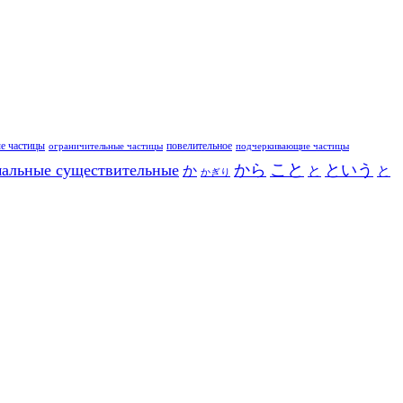
е частицы
повелительное
ограничительные частицы
подчеркивающие частицы
こと
альные существительные
から
という
か
と
と
かぎり