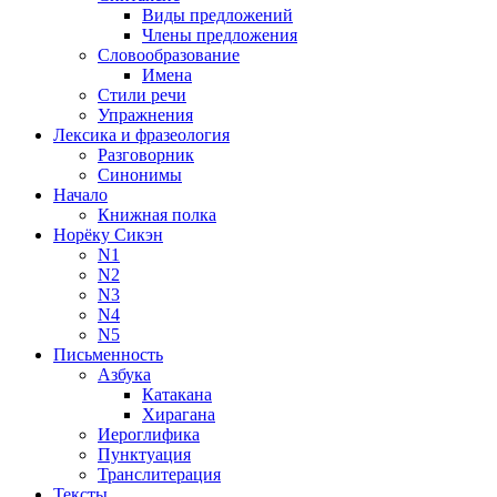
Виды предложений
Члены предложения
Словообразование
Имена
Стили речи
Упражнения
Лексика и фразеология
Разговорник
Синонимы
Начало
Книжная полка
Норёку Сикэн
N1
N2
N3
N4
N5
Письменность
Азбука
Катакана
Хирагана
Иероглифика
Пунктуация
Транслитерация
Тексты