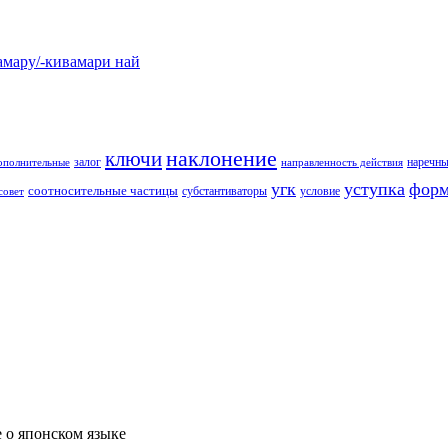
у/-кивамари най
наклонение
ключи
залог
наречны
ополнительные
направленность действия
угк
уступка
форм
соотносительные частицы
субстантиваторы
условие
совет
е о японском языке