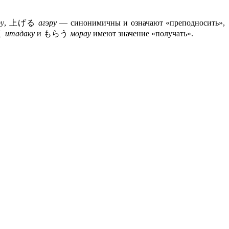
ру
, 上げる
агэру
— синонимичны и означают «преподносить»,
く
итадаку
и もらう
морау
имеют значение «получать».