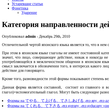
Устаревшие статьи
Фонетика
Ударение
Категория направленности де
Опубликовал
admin
- Декабрь 29th, 2010
Отличительной чертой японского языка является то, что в нем 
При этом в японском языке глаголы не имеют постоянной катего
значит, что лицо, совершающее действие, никак и никогда не
употребляющейся в межличностном общении в японском языке
смысл заключается в обозначении того, в интересах какого ли
действие для говорящего.
Кроме того, разновидности этой формы показывают степень ве
Данная форма является составной, состоит из главного и в
глагол)+вспомогательный глагол. Могут быть следующие разн
Формы на てやる、て上げる、てさしあげる
-тэ яру, -тэ а
Формы на てくれる、て下さる
-тэ курэру, -тэ кудасару
«он