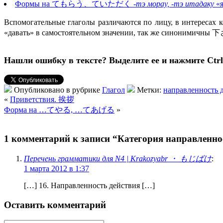
Формы на てもらう、ていただく
-тэ морау, -тэ итадаку
«
Вспомогательные глаголы различаются по лицу, в интересах
«давать» в самостоятельном значении, так же синонимичны
Нашли ошибку в тексте? Выделите ее и нажмите Ctrl 
Опубликовано в рубрике
Глагол
Метки:
направленность 
«
Приветствия. 挨拶
Форма на …てやる, …てあげる
»
1 комментарий к записи “Категория направленнос
Перечень грамматики для N4 | Krakozyabr ・ もじばけ
:
1 марта 2012 в 1:37
[…] 16. Направленность действия […]
Оставить комментарий