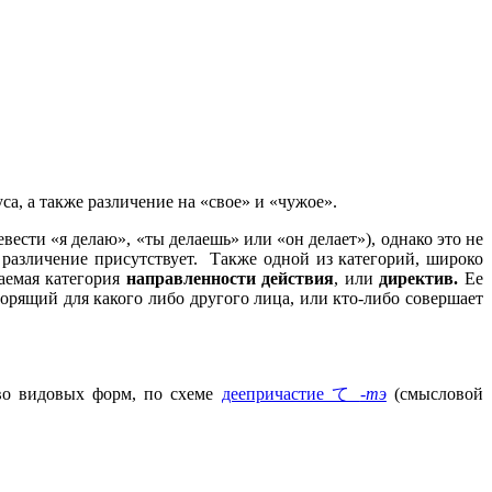
са, а также различение на «свое» и «чужое».
вести «я делаю», «ты делаешь» или «он делает»), однако это не
 различение присутствует. Также одной из категорий, широко
аемая категория
направленности действия
, или
директив.
Ее
ворящий для какого либо другого лица, или кто-либо совершает
тво видовых форм, по схеме
деепричастие て
-тэ
(смысловой