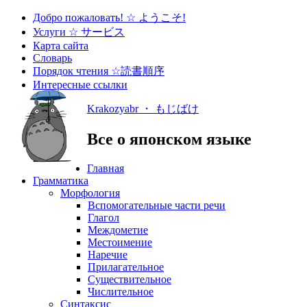
Добро пожаловать! ☆ ようこそ!
Услуги ☆ サービス
Карта сайта
Словарь
Порядок чтения ☆読書順序
Интересные ссылки
Krakozyabr ・ もじばけ
Все о японском языке
Главная
Грамматика
Морфология
Вспомогательные части речи
Глагол
Междометие
Местоимение
Наречие
Прилагательное
Существительное
Числительное
Синтаксис