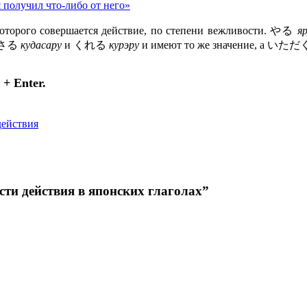
я получил что-либо от него»
 которого совершается действие, по степени вежливости. やる
я
 下さる
кудасару
и くれる
курэру
и имеют то же значение, а いただ
+ Enter.
действия
ти действия в японских глаголах”