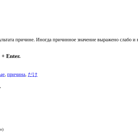
льтата причине. Иногда причинное значение выражено слабо и н
+ Enter.
ые
,
причина
,
だけ
»
о)