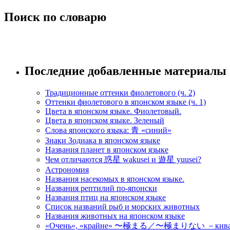
Поиск по словарю
Последние добавленные материалы
Традиционные оттенки фиолетового (ч. 2)
Оттенки фиолетового в японском языке (ч. 1)
Цвета в японском языке. Фиолетовый.
Цвета в японском языке. Зеленый
Слова японского языка: 青 «синий»
Знаки Зодиака в японском языке
Названия планет в японском языке
Чем отличаются 惑星 wakusei и 遊星 yuusei?
Астрономия
Названия насекомых в японском языке.
Названия рептилий по-японски
Названия птиц на японском языке
Список названий рыб и морских животных
Названия животных на японском языке
«Очень», «крайне» 〜極まる／〜極まりない －кивамар