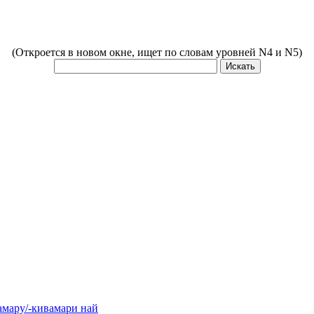
(Откроется в новом окне, ищет по словам уровней N4 и N5)
у/-кивамари най