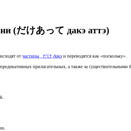
-ни (だけあって дакэ аттэ)
исходят от
частицы だけ
дакэ
и переводятся как «поскольку».
 предикативных прилагательных, а также за существительными 
й.
ии.