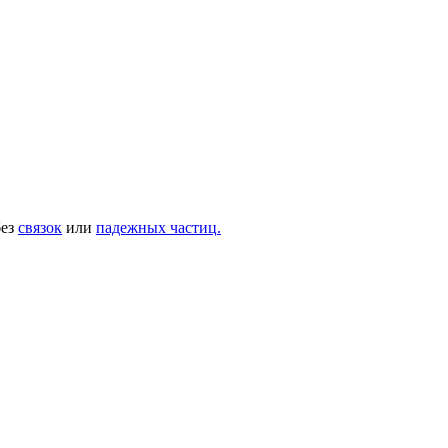
без
связок
или
падежных частиц
.