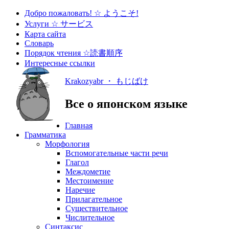
Добро пожаловать! ☆ ようこそ!
Услуги ☆ サービス
Карта сайта
Словарь
Порядок чтения ☆読書順序
Интересные ссылки
Krakozyabr ・ もじばけ
Все о японском языке
Главная
Грамматика
Морфология
Вспомогательные части речи
Глагол
Междометие
Местоимение
Наречие
Прилагательное
Существительное
Числительное
Синтаксис