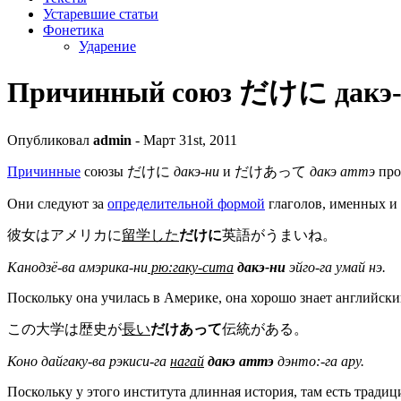
Устаревшие статьи
Фонетика
Ударение
Причинный союз だけに дакэ
Опубликовал
admin
- Март 31st, 2011
Причинные
союзы だけに
дакэ-ни
и だけあって
дакэ аттэ
про
Они следуют за
определительной формой
глаголов, именных и
彼女はアメリカに
留学した
だけに
英語がうまいね。
Канодзё-ва амэрика-ни
рю:гаку-сита
дакэ-ни
эйго-га умай нэ.
Поскольку она училась в Америке, она хорошо знает английски
この大学は歴史が
長い
だけあって
伝統がある。
Коно дайгаку-ва рэкиси-га
нагай
дакэ аттэ
дэнто:-га ару.
Поскольку у этого института длинная история, там есть традиц