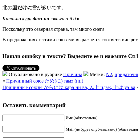
北の
国
だけに
雪が多いです。
Кита-но
куни
дакэ-ни
юки-га о:й дэс.
Поскольку это северная страна, там много снега.
В предложениях с этими союзами выражается соответствие резу
Нашли ошибку в тексте? Выделите ее и нажмите Ctrl 
Опубликовано в рубрике
Причина
Метки:
N2
,
придаточн
«
Причинный союз ため(に) тамэ (ни)
Причинные союзы からには кара-ни ва, 以上 идзё:, 上は уэ-ва
Оставить комментарий
Имя (обязательно)
Mail (не будет опубликовано) (обязательн