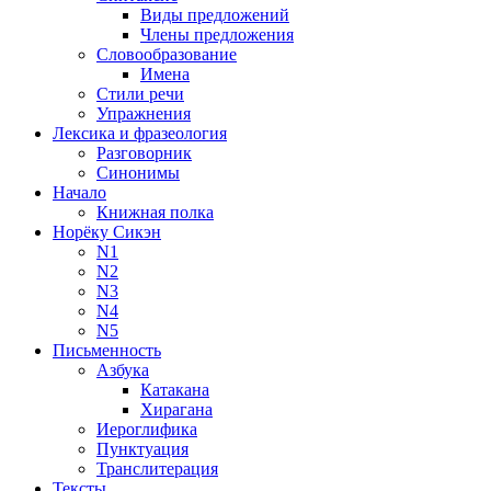
Виды предложений
Члены предложения
Словообразование
Имена
Стили речи
Упражнения
Лексика и фразеология
Разговорник
Синонимы
Начало
Книжная полка
Норёку Сикэн
N1
N2
N3
N4
N5
Письменность
Азбука
Катакана
Хирагана
Иероглифика
Пунктуация
Транслитерация
Тексты