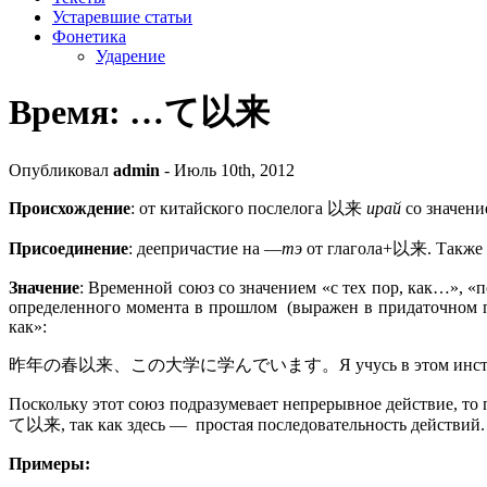
Устаревшие статьи
Фонетика
Ударение
Время: …て以来
Опубликовал
admin
- Июль 10th, 2012
Происхождение
: от китайского послелога
以来
ирай
со значени
Присоединение
: деепричастие на —
тэ
от глагола+
以来
. Также
Значение
: Временной союз со значением «с тех пор, как…», «
определенного момента в прошлом
(выражен в придаточном п
как»:
昨年の春以来、この大学に学んでいます。
Я учусь в этом инс
Поскольку этот союз подразумевает непрерывное действие, то 
て以来
, так как здесь —
простая последовательность действий.
Примеры: