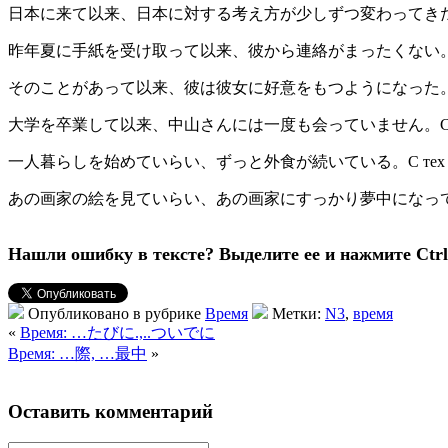
日本に来て以来、日本に対する考え方が少しずつ変わってき
昨年夏に手紙を受け取って以来、彼から連絡がまったくない
そのことがあって以来、彼は彼女に好意をもつようになった
大学を卒業して以来、中山さんには一度も会っていません。
С
一人暮らしを始めていらい、ずっと外食が続いている。
С тех
あの画家の絵を見ていらい、あの画家にすっかり夢中になっ
Нашли ошибку в тексте? Выделите ее и нажмите Ctrl 
Опубликовано в рубрике
Время
Метки:
N3
,
время
«
Время: …たびに.,..ついでに
Время: …際, …最中
»
Оставить комментарий