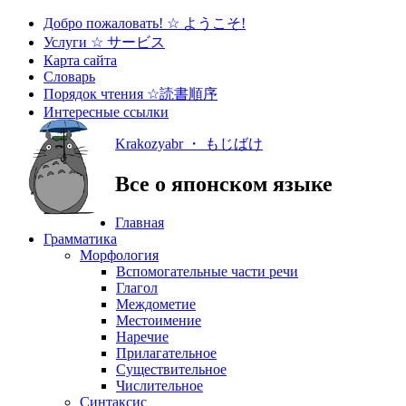
Добро пожаловать! ☆ ようこそ!
Услуги ☆ サービス
Карта сайта
Словарь
Порядок чтения ☆読書順序
Интересные ссылки
Krakozyabr ・ もじばけ
Все о японском языке
Главная
Грамматика
Морфология
Вспомогательные части речи
Глагол
Междометие
Местоимение
Наречие
Прилагательное
Существительное
Числительное
Синтаксис