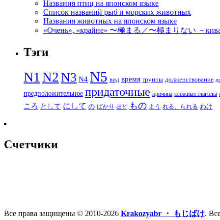
Названия птиц на японском языке
Список названий рыб и морских животных
Названия животных на японском языке
«Очень», «крайне» 〜極まる／〜極まりない －кивамар
Тэги
N5
N1
N2
N3
N4
время
вид
группы
долженствование
д
придаточные
предположительное
причина
сложные глаголы
もの
にして
ころ
として
の
わけ
ばかり
よう
れる、られる
ほど
Счетчики
Все права защищены © 2010-2026
Krakozyabr ・ もじばけ
. Вс