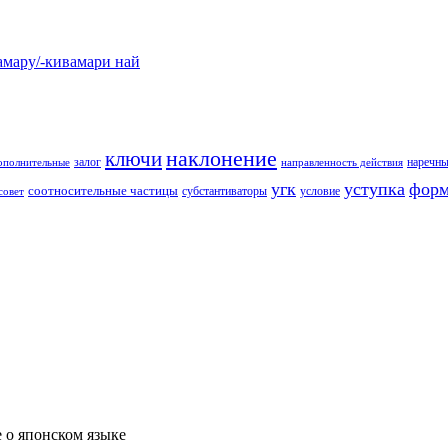
у/-кивамари най
наклонение
ключи
залог
наречны
ополнительные
направленность действия
угк
уступка
форм
соотносительные частицы
субстантиваторы
условие
совет
е о японском языке