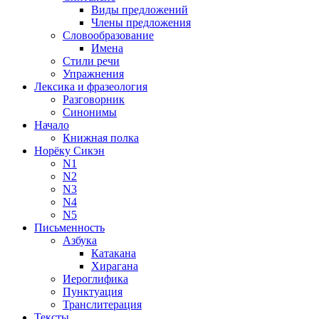
Виды предложений
Члены предложения
Словообразование
Имена
Стили речи
Упражнения
Лексика и фразеология
Разговорник
Синонимы
Начало
Книжная полка
Норёку Сикэн
N1
N2
N3
N4
N5
Письменность
Азбука
Катакана
Хирагана
Иероглифика
Пунктуация
Транслитерация
Тексты