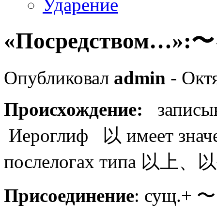
Ударение
«Посредством…»:
Опубликовал
admin
- Окт
Происхождение:
записыв
Иероглиф 以 имеет значе
послелогах типа 以上、以
Присоединение
: сущ.