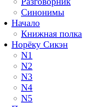
Разговорник
Синонимы
Начало
Книжная полка
Норёку Сикэн
N1
N2
N3
N4
N5