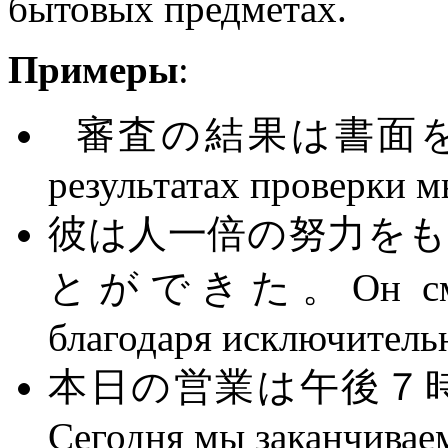
бытовых предметах.
Примеры
:
審査の結果は書面を
результатах проверки 
彼は人一倍の努力を
とができた。Он смог вы
благодаря исключитель
本日の営業は午後７
Сегодня мы заканчиваем