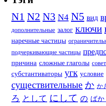
N5
N1
N2
N3
N4
в
вид
ключи
залог
дополнительные
наречные частицы
ограничитель
предп
подчеркивающие частицы
причина
сложные глаголы
совет
угк
субстантиваторы
условие
существительные
か
か
にして
ろ
として
の
ばか