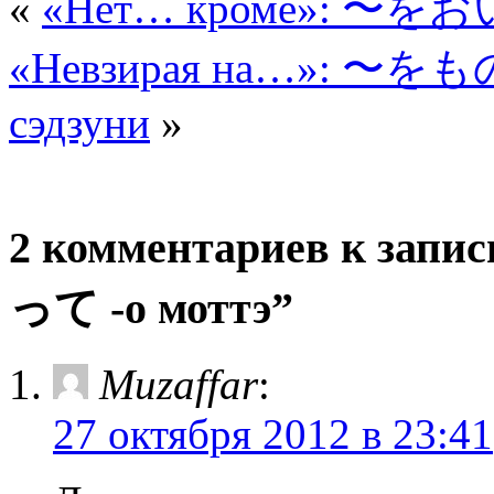
«
«Нет… кроме»: 〜をお
«Невзирая на…»: 〜をも
сэдзуни
»
2 комментариев к зап
って -о моттэ”
Muzaffar
:
27 октября 2012 в 23:41