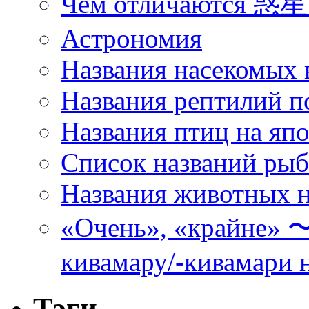
Чем отличаются 惑星 
Астрономия
Названия насекомых 
Названия рептилий п
Названия птиц на яп
Список названий ры
Названия животных н
«Очень», «кра
кивамару/-кивамари 
Тэги