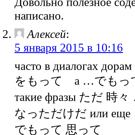
Довольно полезное сод
написано.
Алексей
:
5 января 2015 в 10:16
часто в диалогах дорам
をもって а …でもって, в ч
такие фразы ただ
なっただけだ или е
でもって 思って