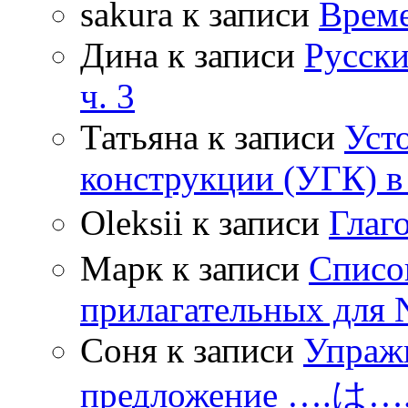
sakura
к записи
Време
Дина
к записи
Русски
ч. 3
Татьяна
к записи
Уст
конструкции (УГК) в
Oleksii
к записи
Гла
Марк
к записи
Списо
прилагательных для 
Соня
к записи
Упражн
предложение ….は