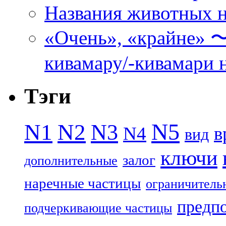
Названия животных н
«Очень», «кра
кивамару/-кивамари 
Тэги
N5
N1
N2
N3
N4
в
вид
ключи
залог
дополнительные
наречные частицы
ограничитель
предп
подчеркивающие частицы