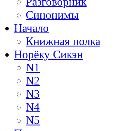
Разговорник
Синонимы
Начало
Книжная полка
Норёку Сикэн
N1
N2
N3
N4
N5