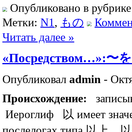
Опубликовано в рубрик
Метки:
N1
,
もの
Коммен
Читать далее »
«Посредством…»:〜を
Опубликовал
admin
- Окт
Происхождение:
записыв
Иероглиф 以 имеет значе
послелогах типа 以上、