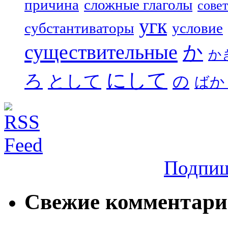
причина
сложные глаголы
совет
угк
субстантиваторы
условие
существительные
か
か
にして
ろ
として
の
ばか
Подпиш
Свежие комментар