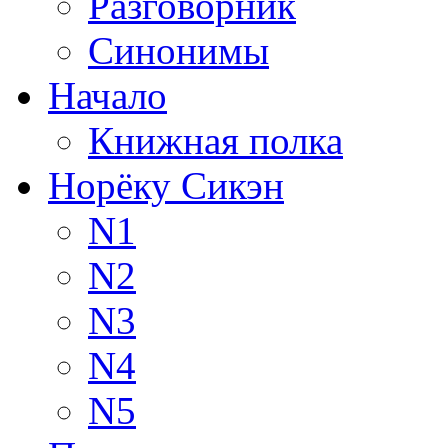
Разговорник
Синонимы
Начало
Книжная полка
Норёку Сикэн
N1
N2
N3
N4
N5