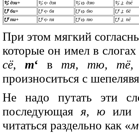
ぢ
дзи
+
ぢゃ
дзя
ぢゅ
дзю
ぢょ
дзё
び
би
+
びゃ
бя
びゅ
бю
びょ
бё
ぴ
пи
+
ぴゃ
пя
ぴゅ
пю
ぴょ
пё
При этом мягкий согласный
которые он имел в слогах 
сё
,
т
‘
в
тя, тю, тё
произноситься с шепелявя
Не надо путать эти сл
последующая
я, ю
или
читаться раздельно как «
м