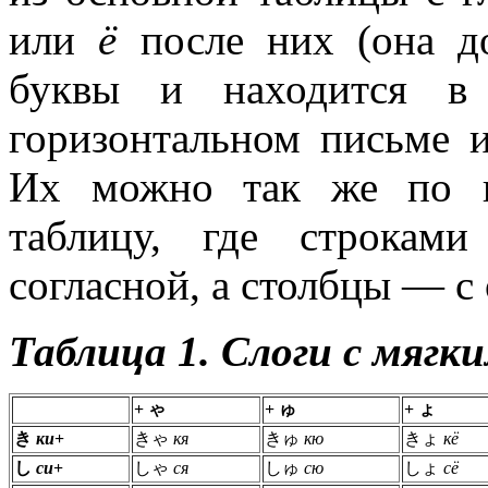
или
ё
после них (она д
буквы и находится в
горизонтальном письме и
Их можно так же по 
таблицу, где строкам
согласной, а столбцы — с
Таблица 1. Слоги с мяг
+ ゃ
+ ゅ
+ ょ
き
ки
+
きゃ
кя
きゅ
кю
きょ
кё
し
си
+
しゃ
ся
しゅ
сю
しょ
сё