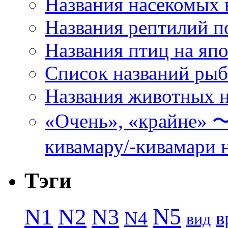
Названия насекомых 
Названия рептилий п
Названия птиц на яп
Список названий ры
Названия животных н
«Очень», «кра
кивамару/-кивамари 
Тэги
N5
N1
N2
N3
N4
в
вид