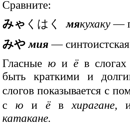
Сравните:
みゃ
くはく
мя
кухаку
— п
みや
мия
— синтоистская 
Гласные
ю
и
ё
в слогах
быть краткими и долги
слогов показывается с 
с
ю
и
ё
в
хирагане,
катакане.