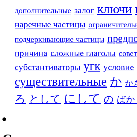
ключи
залог
дополнительные
наречные частицы
ограничитель
предп
подчеркивающие частицы
причина
сложные глаголы
совет
угк
субстантиваторы
условие
существительные
か
か
にして
ろ
として
の
ばか