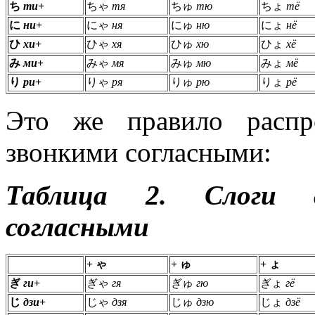
ち
ти
+
ちゃ
тя
ちゅ
тю
ちょ
тё
に
ни
+
にゃ
ня
にゅ
ню
にょ
нё
ひ
хи
+
ひゃ
хя
ひゅ
хю
ひょ
хё
み
ми
+
みゃ
мя
みゅ
мю
みょ
мё
り
ри
+
りゃ
ря
りゅ
рю
りょ
рё
Это же правило распр
звонкими согласными:
Таблица 2. Слоги 
согласными
+ ゃ
+ ゅ
+ ょ
ぎ
ги
+
ぎゃ
гя
ぎゅ
гю
ぎょ
гё
じ
дзи
+
じゃ
дзя
じゅ
дзю
じょ
дзё