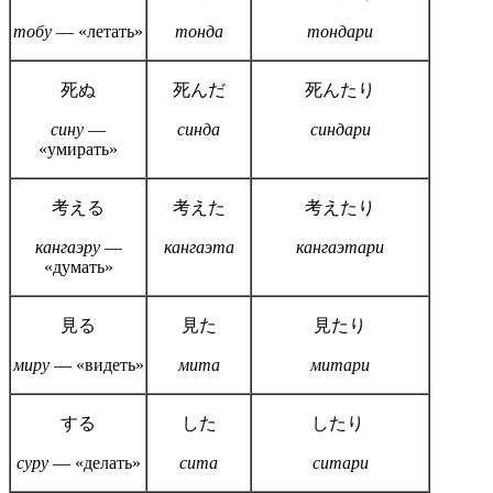
тобу
— «летать»
тонда
тондари
死ぬ
死んだ
死んたり
сину
—
синда
синдари
«умирать»
考える
考えた
考えたり
кангаэру
—
кангаэта
кангаэтари
«думать»
見る
見た
見たり
миру
— «видеть»
мита
митари
する
した
したり
суру
— «делать»
сита
ситари