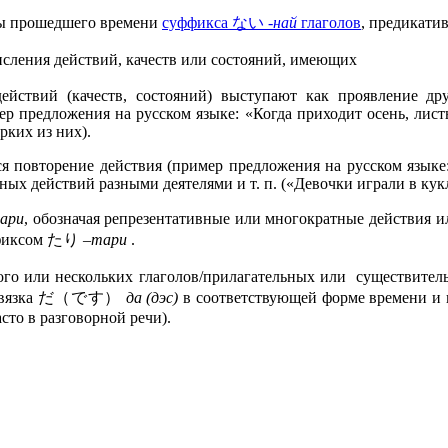
мы прошедшего времени
суффикса ない
-най
глаголов
, предикати
исления действий, качеств или состояний, имеющих
действий (качеств, состояний) выступают как проявление др
ер предложения на русском языке: «Когда приходит осень, лист
рких из них).
повторение действия (пример предложения на русском языке: 
чных действий разными деятелями и т. п. («Девочки играли в кук
ари
, обозначая репрезентативные или многократные действия и
фиксом たり
–тари
.
ого или нескольких глаголов/прилагательных или существит
связка だ（です）
да (дэс)
в соответствующей форме времени и 
асто в разговорной речи).