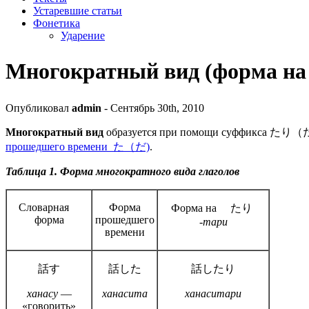
Устаревшие статьи
Фонетика
Ударение
Многократный вид (форма 
Опубликовал
admin
- Сентябрь 30th, 2010
Многократный вид
образуется при помощи суффикса た
прошедшего времени た（だ)
.
Таблица 1. Форма многократного вида глаголов
Словарная
Форма
Форма на たり
форма
прошедшего
-тари
времени
話す
話した
話したり
ханасу
—
ханасита
ханаситари
«говорить»