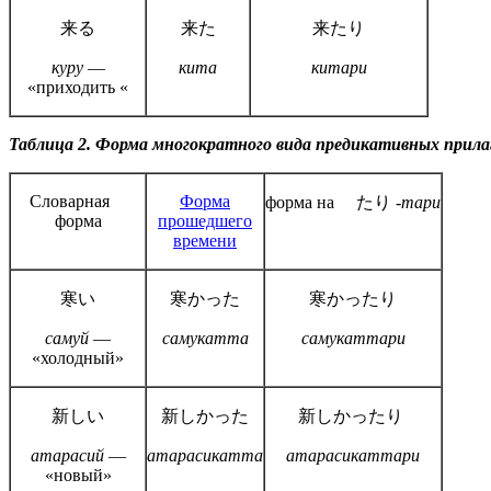
来る
来た
来たり
куру
—
кита
китари
«приходить «
Таблица 2. Форма многократного вида предикативных прил
Словарная
Форма
форма на たり
-тари
форма
прошедшего
времени
寒い
寒かった
寒かったり
самуй
—
самукатта
самукаттари
«холодный»
新しい
新しかった
新しかったり
атарасий
—
атарасикатта
атарасикаттари
«новый»