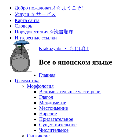
Добро пожаловать! ☆ ようこそ!
Услуги ☆ サービス
Карта сайта
Словарь
Порядок чтения ☆読書順序
Интересные ссылки
Krakozyabr ・ もじばけ
Все о японском языке
Главная
Грамматика
Морфология
Вспомогательные части речи
Глагол
Междометие
Местоимение
Наречие
Прилагательное
Существительное
Числительное
Синтаксис