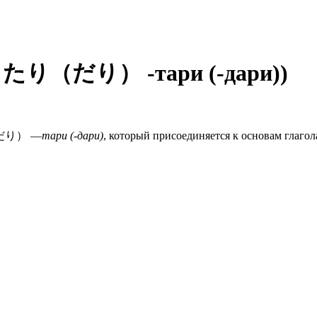
на たり（だり） -тари (-дари))
り（だり） —
тари (-дари)
, который присоединяется к основам глаго