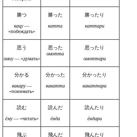
勝つ
勝った
勝ったり
кацу
—
катта
каттари
«побеждать»
思う
思った
思ったり
омотта
омоу
— «думать»
омоттари
分かる
分かった
分かったり
вакару
—
вакатта
вакаттари
«понимать»
読む
読んだ
読んたり
ёму
— «читать»
ёнда
ёндари
飛ぶ
飛んだ
飛んたり