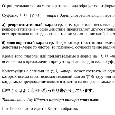
Отрицательная форма многократного вида образуется от фор
Суффикс たり（だり）
–тари (-дари)
употребляется для переч
а) репрезентативный характер
, т е. одно или несколько 
репрезентативный – одно действие представляет другое (прим
всех признаков прихода осени, а только упоминание наиболее я
б) многократный характер.
Под многократностью понимается 
действия («Море то чистое, то грязное»), осуществление разли
Кроме того, глаголы или прилагательные в форме на たり
–т
всего когда в предложении присутствует лишь один
ёгэн
с суф
Конструкция с ёгэнами на たり
–тари
может состоять из одн
которых всегда стоит вспомогательный глагол する
суру
или 
когда такое предложение является ответом на вопрос, а также ч
田中さんはよく京都へ
行ったり来たり
しています
。
Танака-сан-ва ёку Кё:то-э
иттари китари ситэ имас
.
Г-н Танака часто ездит в Киото и обратно.