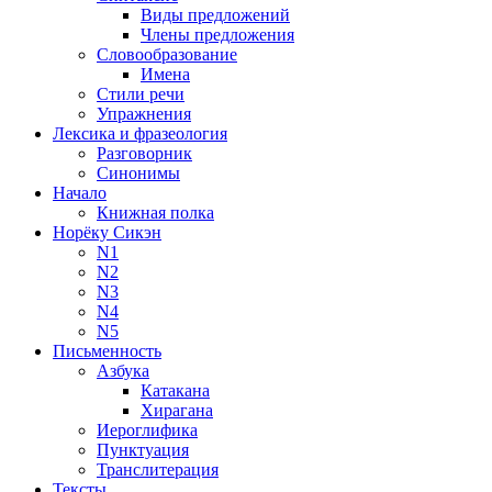
Виды предложений
Члены предложения
Словообразование
Имена
Стили речи
Упражнения
Лексика и фразеология
Разговорник
Синонимы
Начало
Книжная полка
Норёку Сикэн
N1
N2
N3
N4
N5
Письменность
Азбука
Катакана
Хирагана
Иероглифика
Пунктуация
Транслитерация
Тексты