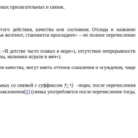
вных прилагательных и связок.
угого действия, качества или состояния. Отсюда и название
ья желтеют, становится прохладнее» – не полное перечисление
«В детстве часто плавал в море»), отсутствие непрерывности
лы, мальчики играли в мяч»).
ли качества, могут иметь оттенок сожаления и осуждения, чаще
ельных со связкой с суффиксом たり
–тари
, после перечисления
наклонения
[1]
(связка употребляется после перечисления тогда,