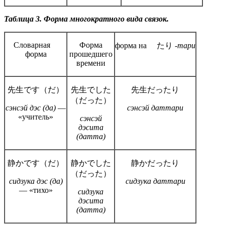
Таблица 3. Форма многократного вида связок.
Словарная
Форма
форма на たり
-тари
форма
прошедшего
времени
先生です（だ）
先生でした
先生だったり
（だった）
сэнсэй дэс (да)
—
сэнсэй даттари
«учитель»
сэнсэй
дэсита
(датта)
静かです（だ）
静かでした
静かだったり
（だった）
сидзука дэс (да)
сидзука даттари
— «тихо»
сидзука
дэсита
(датта)