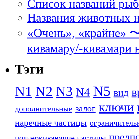
Список названий ры
Названия животных н
«Очень», «кра
кивамару/-кивамари 
Тэги
N5
N1
N2
N3
N4
в
вид
ключи
залог
дополнительные
наречные частицы
ограничитель
предп
подчеркивающие частицы