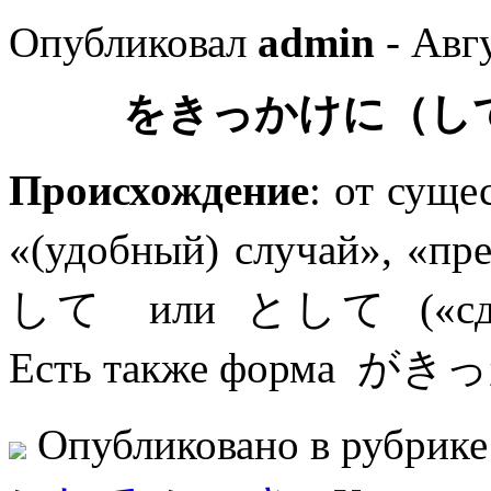
Опубликовал
admin
- Авгу
をきっかけに（し
Происхождение
: от су
«(удобный) случай», «пр
して или として («сделав 
Есть также форма 
Опубликовано в рубрик