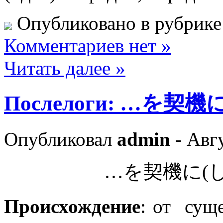
Опубликовано в рубрик
Комментариев нет »
Читать далее »
Послелоги: …を契機
Опубликовал
admin
- Авгу
…を契機に(し
Происхождение
: от су