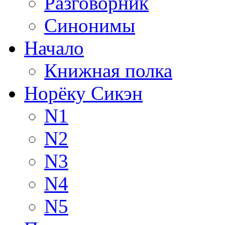
Разговорник
Синонимы
Начало
Книжная полка
Норёку Сикэн
N1
N2
N3
N4
N5