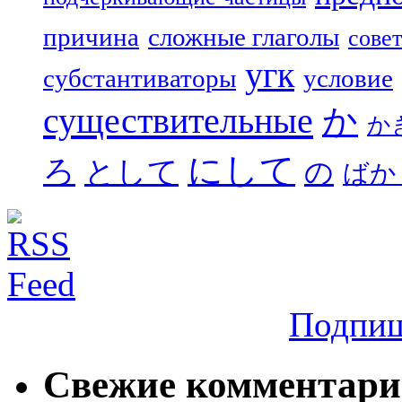
причина
сложные глаголы
совет
угк
субстантиваторы
условие
существительные
か
か
にして
ろ
として
の
ばか
Подпиш
Свежие комментар