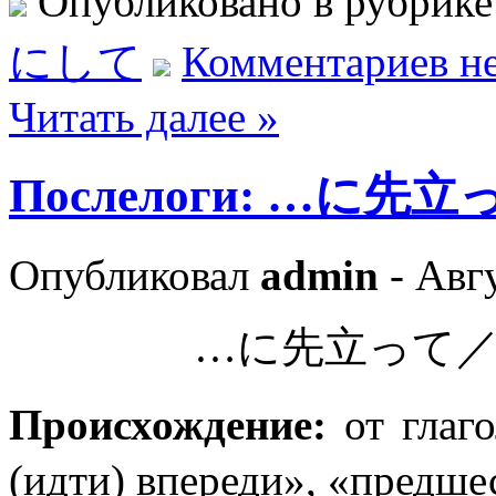
Опубликовано в рубрик
にして
Комментариев не
Читать далее »
Послелоги: …に先立
Опубликовал
admin
- Авгу
…に先立って
Происхождение:
от гл
(идти) впереди», «предше