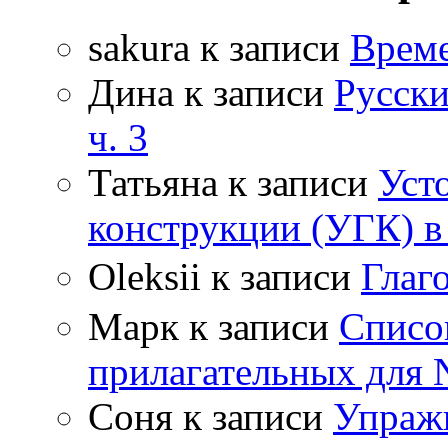
sakura
к записи
Време
Дина
к записи
Русски
ч. 3
Татьяна
к записи
Уст
конструкции (УГК) в
Oleksii
к записи
Гла
Марк
к записи
Списо
прилагательных для 
Соня
к записи
Упражн