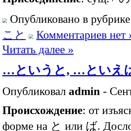
Опубликовано в рубрик
こと
Комментариев нет 
Читать далее »
…というと, …といえば «ч
Опубликовал
admin
- Сент
Происхождение
: от изъ
форме на と или ば. Досло