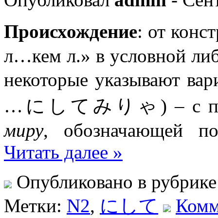
Происхождение
: от кон
л…кем л.» в условной ли
некоторые указывают 
…にしてみりゃ) – с прис
миру
, обозначающей по
Читать далее »
Опубликовано в рубрик
Метки:
N2
,
にして
Комм