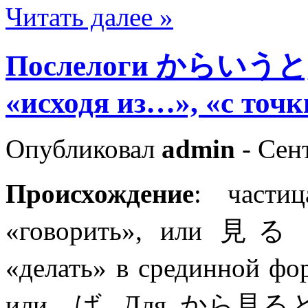
Читать далее »
Послелоги からい
«исходя из…», «с точ
Опубликовал
admin
- Сент
Происхождение
: част
«говорить», или 見
«делать» в срединной ф
или ば. Для から見ると 