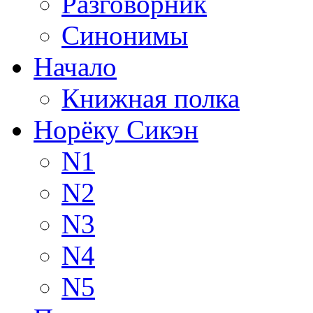
Разговорник
Синонимы
Начало
Книжная полка
Норёку Сикэн
N1
N2
N3
N4
N5