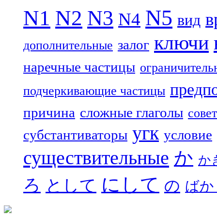
N5
N1
N2
N3
N4
в
вид
ключи
залог
дополнительные
наречные частицы
ограничитель
предп
подчеркивающие частицы
причина
сложные глаголы
совет
угк
субстантиваторы
условие
существительные
か
か
にして
ろ
として
の
ばか