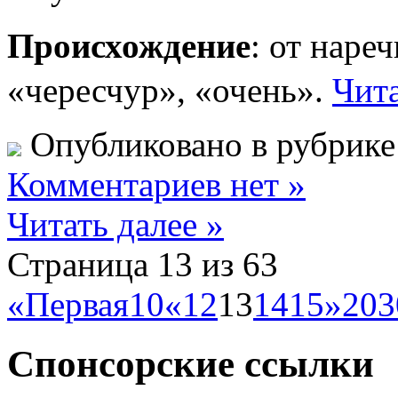
Происхождение
: от нар
«чересчур», «очень».
Чита
Опубликовано в рубрик
Комментариев нет »
Читать далее »
Страница 13 из 63
«Первая
10
«
12
13
14
15
»
20
3
Спонсорские ссылки