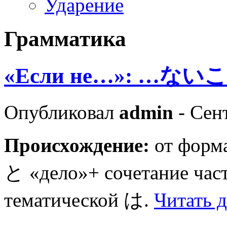
Ударение
Грамматика
«Если не…»: …な
Опубликовал
admin
- Сент
Происхождение:
от форм
と «дело»+ сочетание час
тематической は.
Читать д