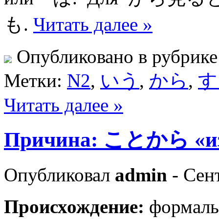
も.
Читать далее »
Опубликовано в рубрик
Метки:
N2
,
いう
,
から
,
す
Читать далее »
Причина: ことから «из 
Опубликовал
admin
- Сен
Происхождение:
формаль