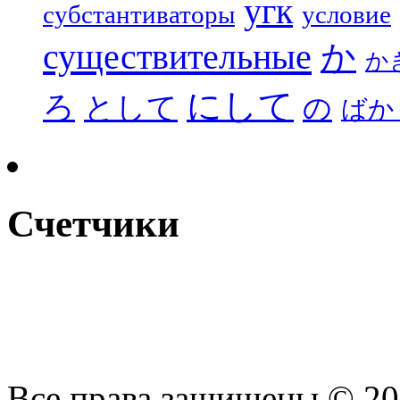
угк
субстантиваторы
условие
существительные
か
か
にして
ろ
として
の
ばか
Счетчики
Все права защищены © 2