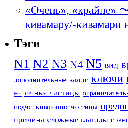
«Очень», «кра
кивамару/-кивамари 
Тэги
N5
N1
N2
N3
N4
в
вид
ключи
залог
дополнительные
наречные частицы
ограничитель
предп
подчеркивающие частицы
причина
сложные глаголы
совет