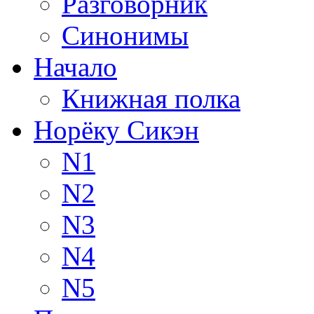
Разговорник
Синонимы
Начало
Книжная полка
Норёку Сикэн
N1
N2
N3
N4
N5