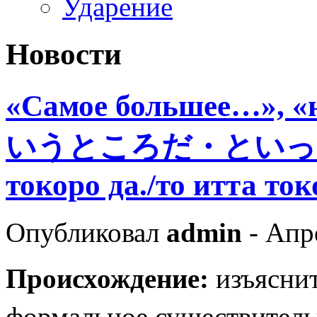
Ударение
Новости
«Самое большее…»,
いうところだ・といった
токоро да./то итта ток
Опубликовал
admin
- Апр
Происхождение:
изъясн
формальное существит