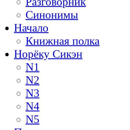
Разговорник
Синонимы
Начало
Книжная полка
Норёку Сикэн
N1
N2
N3
N4
N5