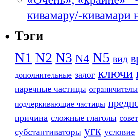
кивамару/-кивамари 
Тэги
N5
N1
N2
N3
N4
в
вид
ключи
залог
дополнительные
наречные частицы
ограничитель
предп
подчеркивающие частицы
причина
сложные глаголы
совет
угк
субстантиваторы
условие