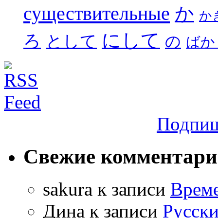
существительные
か
か
にして
ろ
として
の
ばか
Подпиш
Свежие комментар
sakura
к записи
Време
Дина
к записи
Русски