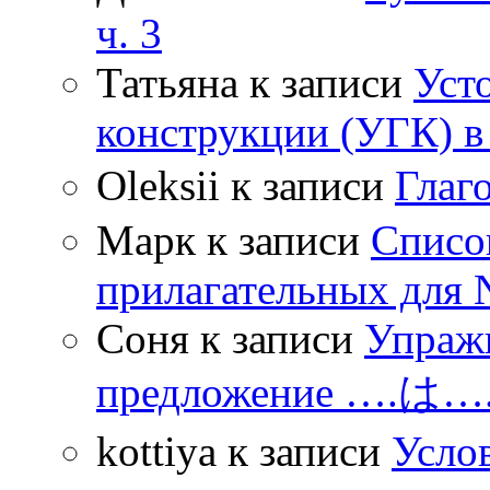
ч. 3
Татьяна
к записи
Уст
конструкции (УГК) в
Oleksii
к записи
Гла
Марк
к записи
Списо
прилагательных для 
Соня
к записи
Упражн
предложение ….は
kottiya
к записи
Усло