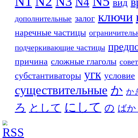
N5
N1
N2
N3
N4
в
вид
ключи
залог
дополнительные
наречные частицы
ограничитель
предп
подчеркивающие частицы
причина
сложные глаголы
совет
угк
субстантиваторы
условие
существительные
か
か
にして
ろ
として
の
ばか