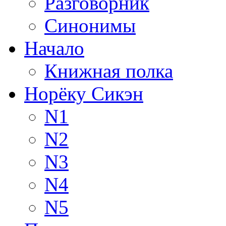
Разговорник
Синонимы
Начало
Книжная полка
Норёку Сикэн
N1
N2
N3
N4
N5