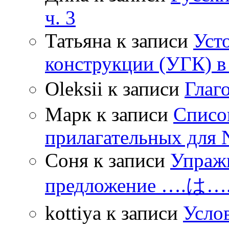
ч. 3
Татьяна
к записи
Уст
конструкции (УГК) в
Oleksii
к записи
Гла
Марк
к записи
Списо
прилагательных для 
Соня
к записи
Упражн
предложение ….は
kottiya
к записи
Усло