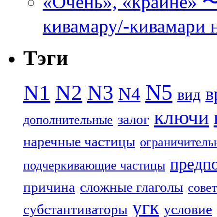
«Очень», «кра
кивамару/-кивамари 
Тэги
N5
N1
N2
N3
N4
в
вид
ключи
залог
дополнительные
наречные частицы
ограничитель
предп
подчеркивающие частицы
причина
сложные глаголы
совет
угк
субстантиваторы
условие