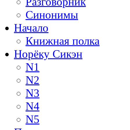
Разговорник
Синонимы
Начало
Книжная полка
Норёку Сикэн
N1
N2
N3
N4
N5