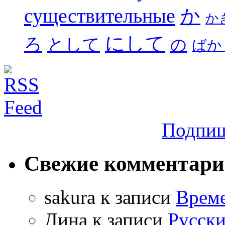
существительные
か
か
にして
ろ
として
の
ばか
Подпиш
Свежие комментар
sakura
к записи
Време
Дина
к записи
Русски