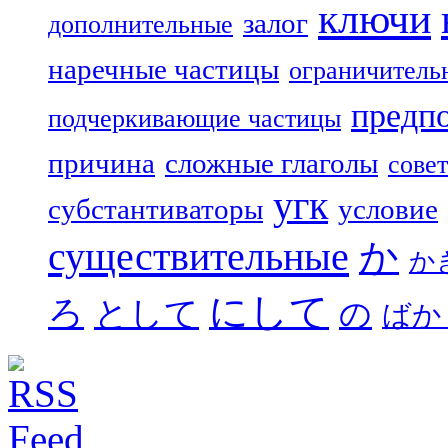
ключи
залог
дополнительные
наречные частицы
ограничитель
предп
подчеркивающие частицы
причина
сложные глаголы
совет
угк
субстантиваторы
условие
существительные
か
か
にして
ろ
として
の
ばか