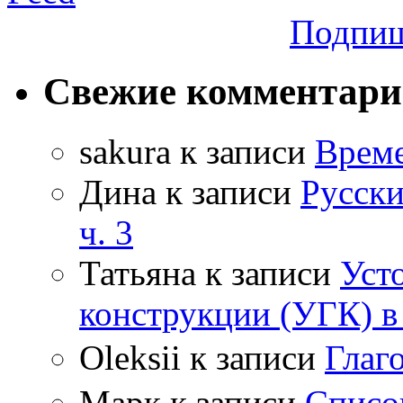
Подпиш
Свежие комментар
sakura
к записи
Време
Дина
к записи
Русски
ч. 3
Татьяна
к записи
Уст
конструкции (УГК) в
Oleksii
к записи
Гла
Марк
к записи
Списо