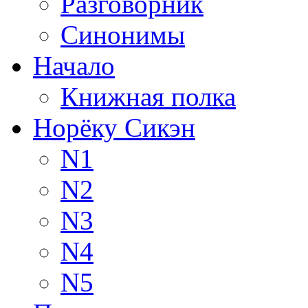
Разговорник
Синонимы
Начало
Книжная полка
Норёку Сикэн
N1
N2
N3
N4
N5