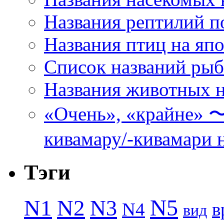
Названия рептилий п
Названия птиц на яп
Список названий ры
Названия животных н
«Очень», «кра
кивамару/-кивамари 
Тэги
N5
N1
N2
N3
N4
в
вид