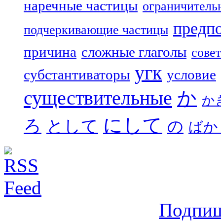
наречные частицы
ограничитель
предп
подчеркивающие частицы
причина
сложные глаголы
совет
угк
субстантиваторы
условие
существительные
か
か
にして
ろ
として
の
ばか
Подпиш