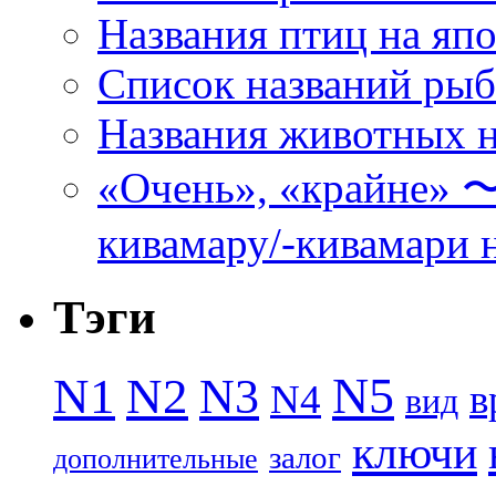
Названия птиц на яп
Список названий ры
Названия животных н
«Очень», «кра
кивамару/-кивамари 
Тэги
N5
N1
N2
N3
N4
в
вид
ключи
залог
дополнительные