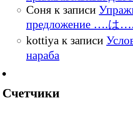
Соня
к записи
Упражн
предложение ….は
kottiya
к записи
Усло
нараба
Счетчики