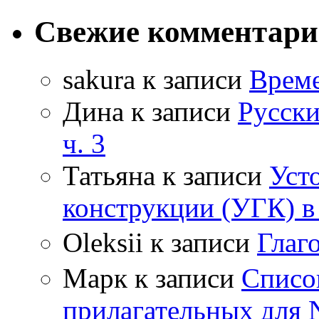
Свежие комментар
sakura
к записи
Време
Дина
к записи
Русски
ч. 3
Татьяна
к записи
Уст
конструкции (УГК) в
Oleksii
к записи
Гла
Марк
к записи
Списо
прилагательных для 