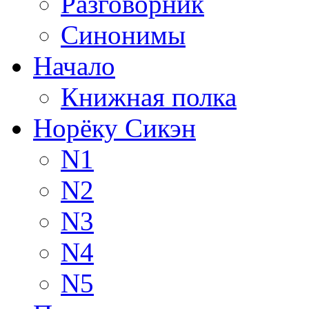
Разговорник
Синонимы
Начало
Книжная полка
Норёку Сикэн
N1
N2
N3
N4
N5