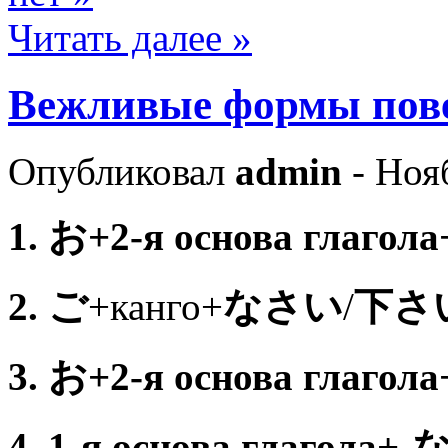
Читать далее »
Вежливые формы пове
Опубликовал
admin
- Ноя
1. お+2-я основа глагола
2.
ご
+канго+
なさい
/
下さ
3.
お+2-я основа глаг
4.
1-я основа глаг