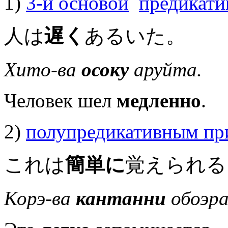
1)
3-й основой
предикати
人は
遅く
あるいた。
Хито-ва
осоку
аруйта.
Человек шел
медленно
.
2)
полупредикативным пр
これは
簡単に
覚えられる
Корэ-ва
кантанни
обоэра