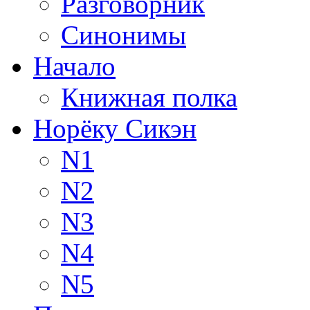
Разговорник
Синонимы
Начало
Книжная полка
Норёку Сикэн
N1
N2
N3
N4
N5