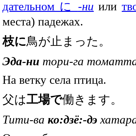
дательном に
-ни
или
тв
места) падежах.
枝に
鳥が止まった。
Эда-ни
тори-га томатта
На ветку села птица.
父は
工場で
働きます。
Тити-ва
ко:дзё:-дэ
хатара