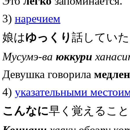
Это
легко
запоминается.
3)
наречием
娘は
ゆっくり
話していた
Мусумэ-ва
юккури
ханаси
Девушка говорила
медле
4)
указательными местои
こんなに
早く覚えること
Коннани
хаяку обоэру кот