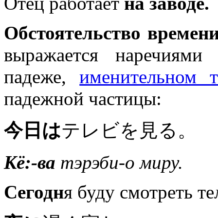
Отец работает
на заводе.
Обстоятельство времен
выражается наречиям
падеже,
именительном т
падежной частицы:
今日は
テレビを見る。
Кё:-ва
тэрэби-о миру.
Сегодн
я буду смотреть те