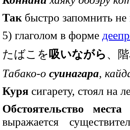
Так
быстро запомнить не 
5) глаголом в форме
деепр
たばこを
吸いながら
、階
Табако-о
суинагара
, кай
Куря
сигарету, стоял на л
Обстоятельство места
(
выражается существит