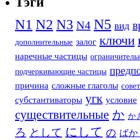
Тэги
N5
N1
N2
N3
N4
в
вид
ключи
залог
дополнительные
наречные частицы
ограничитель
предп
подчеркивающие частицы
причина
сложные глаголы
совет
угк
субстантиваторы
условие
существительные
か
か
にして
ろ
として
の
ばか