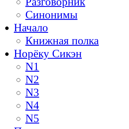
Разговорник
Синонимы
Начало
Книжная полка
Норёку Сикэн
N1
N2
N3
N4
N5