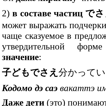
2)
в составе частиц 
может выражать подчеркив
чаще сказуемое в предлож
утвердительной фо
значение
:
子どもでさえ
分かってい
Кодомо дэ саэ
вакаттэ им
Даже дети
(это) понимают