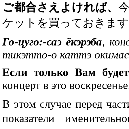
ご都合さえよければ、
ケットを買っておきます
Го-цуго:-саэ ёкэрэба
, кон
тикэтто-о каттэ окимас
Если только Вам будет
концерт в это воскресенье
В этом случае перед ча
показатели именительн