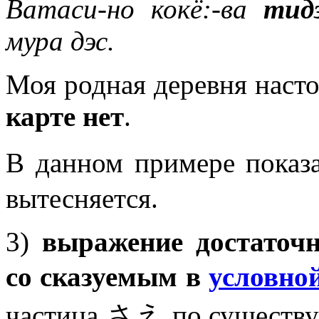
Ватаси-но кокё:-ва
тид
мура дэс.
Моя родная деревня насто
карте нет
.
В данном примере показ
вытесняется.
3)
выражение достаточн
со сказуемым в
условно
частица さえ по существу 