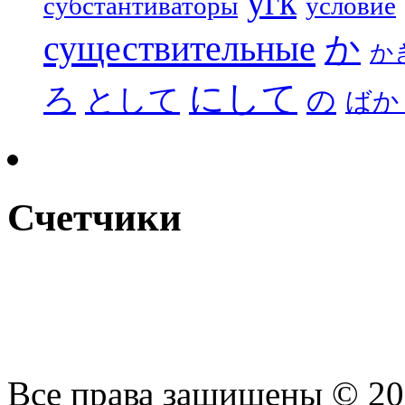
угк
субстантиваторы
условие
существительные
か
か
にして
ろ
として
の
ばか
Счетчики
Все права защищены © 2