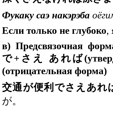
Фукаку саэ накэрэба
оёги
Если только не глубоко
,
в) Предсвязочная фор
で+さえ あれば(утверд
(отрицательная форма)
交通が便利でさえあれ
が。