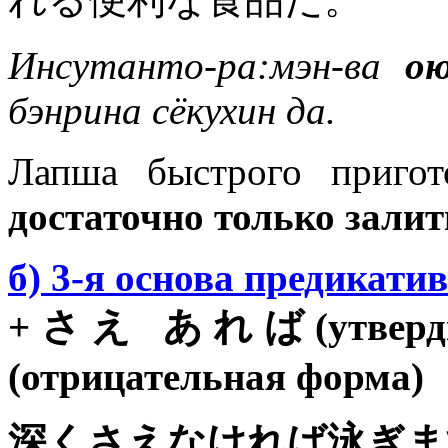
Инсутанто-ра:мэн-ва
ою
бэнрина сёкухин да.
Лапша быстрого пригот
достаточно только залит
б) 3-я основа предикати
+さえ あれば(утверди
(отрицательная форма)
深くさえなければ泳ぎま