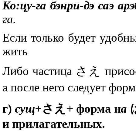
Ко:цу-га бэнри-дэ саэ арэ
га.
Если только будет удобны
жить
Либо частица さえ
присо
а после него следует фор
г
)
сущ+
さえ
+
форма н
а
и прилагательных.