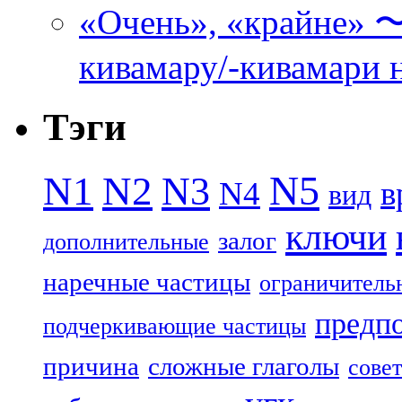
«Очень», «кра
кивамару/-кивамари 
Тэги
N5
N1
N2
N3
N4
в
вид
ключи
залог
дополнительные
наречные частицы
ограничитель
предп
подчеркивающие частицы
причина
сложные глаголы
совет