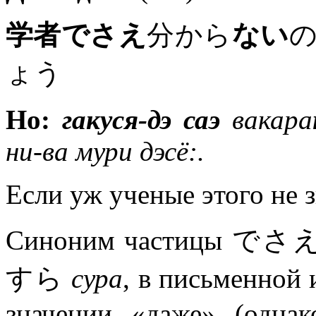
学者でさえ
分から
ない
ょう
Но:
гакуся-дэ саэ
вакара
ни-ва мури дэсё:.
Если уж ученые этого не 
Синоним частицы でさえ в
すら
сура
, в письменной 
значении «даже» (одна