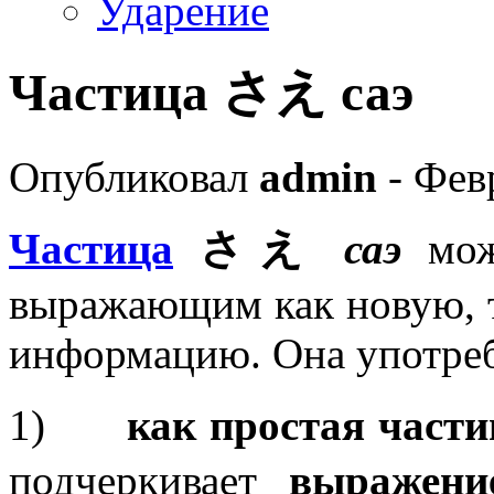
Ударение
Частица さえ саэ
Опубликовал
admin
- Фев
Частица
さえ
саэ
може
выражающим как новую, т
информацию. Она употреб
1)
как простая част
подчеркивает
выражение