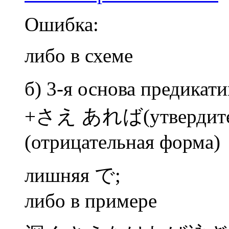
Ошибка:
либо в схеме
б) 3-я основа предика
+さえ あれば(утвердит
(отрицательная форма)
лишняя で;
либо в примере