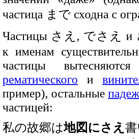
частица まで сходна с огр
Частицы さえ
,
でさえ и
к именам существитель
частицы вытесняютс
рематического
и
вините
пример), остальные
паде
частицей:
私の故郷は
地図にさえ
書