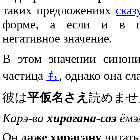
таких предложениях
сказ
форме, а если и в по
негативное значение.
В этом значении сино
частица
も
, однако она с
彼は
平仮名さえ
読めませ
Карэ-ва
хирагана-саэ
ёмэ
Он
даже хирагану
читать 