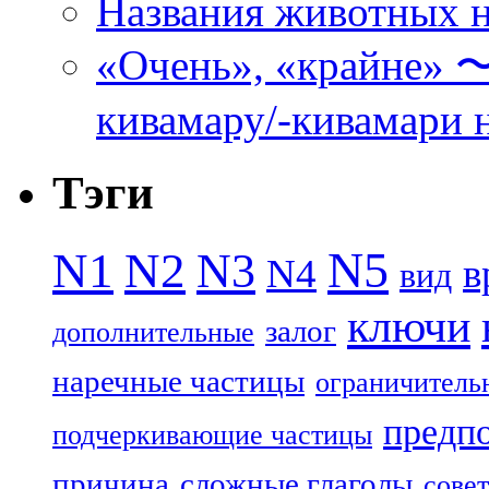
Названия животных н
«Очень», «кра
кивамару/-кивамари 
Тэги
N5
N1
N2
N3
N4
в
вид
ключи
залог
дополнительные
наречные частицы
ограничитель
предп
подчеркивающие частицы
причина
сложные глаголы
совет