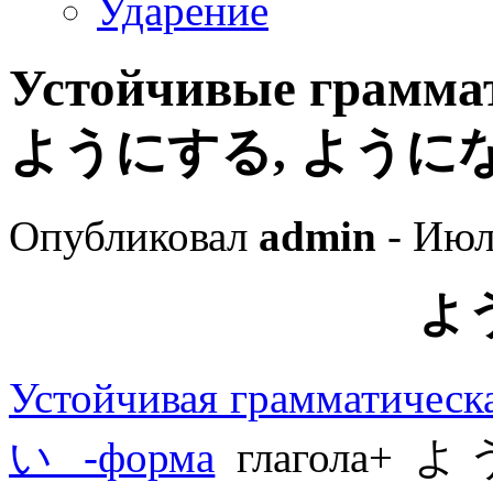
Ударение
Устойчивые грамма
ようにする, ように
Опубликовал
admin
- Июл
よ
Устойчивая грамматическ
い -форма
глагола+ よ