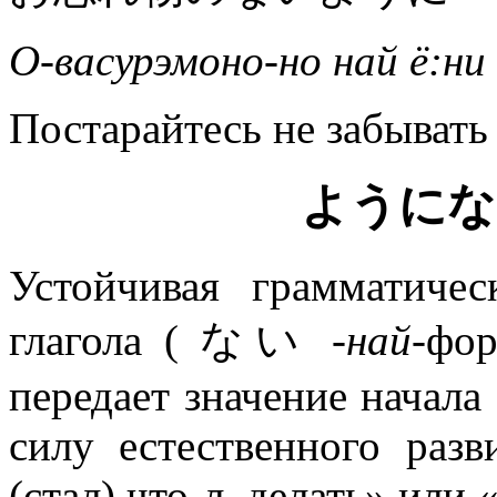
О-васурэмоно-но най ё:ни
Постарайтесь не забывать
ようにな
Устойчивая грамматичес
глагола ( ない
-най
-фо
передает значение начала
силу естественного разв
(стал) что-л. делать» или 