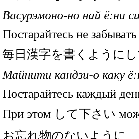
Васурэмоно-но най ё:ни с
Постарайтесь не забывать
毎日漢字を書くようにし
Майнити кандзи-о каку ё:
Постарайтесь каждый ден
При этом して下さい может 
お忘れ物のないように