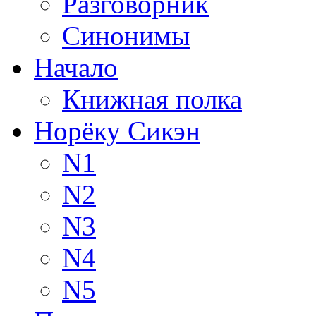
Разговорник
Синонимы
Начало
Книжная полка
Норёку Сикэн
N1
N2
N3
N4
N5