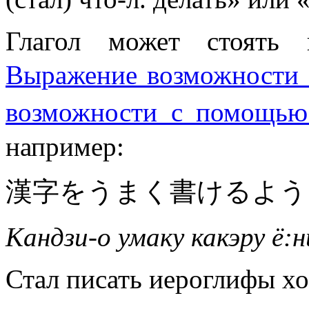
Глагол может стоять 
Выражение возможн
возможности с пом
например:
漢字をうまく書けるよう
Кандзи-о умаку какэру ё:
Стал писать иероглифы х