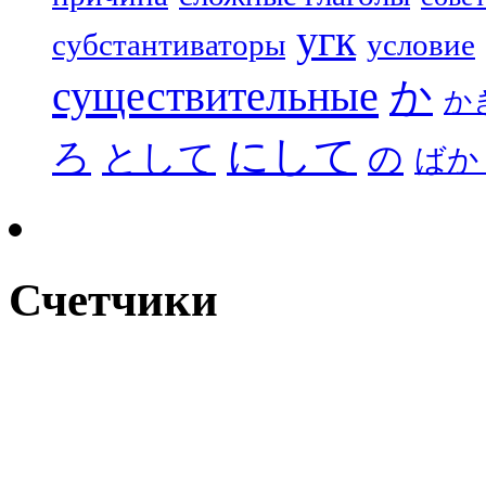
угк
субстантиваторы
условие
существительные
か
か
にして
ろ
として
の
ばか
Счетчики