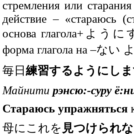
стремления или старания
действие – «стараюсь (
основа глагола+ようにする
форма глагола на –な
毎日
練習するようにしま
Майнити
рэнсю:-суру ё:н
Стараюсь упражняться
к
母にこれを
見つけられな