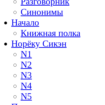
Разговорник
Синонимы
Начало
Книжная полка
Норёку Сикэн
N1
N2
N3
N4
N5