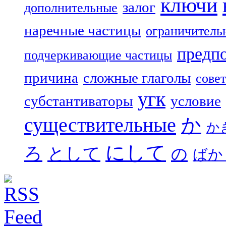
ключи
залог
дополнительные
наречные частицы
ограничитель
предп
подчеркивающие частицы
причина
сложные глаголы
совет
угк
субстантиваторы
условие
существительные
か
か
にして
ろ
として
の
ばか