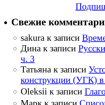
Подпиш
Свежие комментар
sakura
к записи
Време
Дина
к записи
Русски
ч. 3
Татьяна
к записи
Уст
конструкции (УГК) в
Oleksii
к записи
Гла
Марк
к записи
Списо