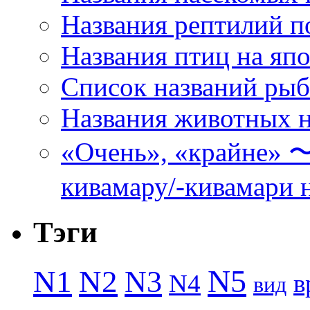
Названия рептилий п
Названия птиц на яп
Список названий ры
Названия животных н
«Очень», «кра
кивамару/-кивамари 
Тэги
N5
N1
N2
N3
N4
в
вид