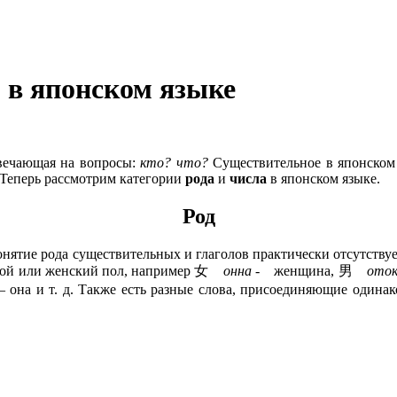
 в японском языке
твечающая на вопросы:
кто? что?
Существительное в японском
 Теперь рассмотрим категории
рода
и
числа
в японском языке.
Род
понятие рода существительных и глаголов практически отсутств
жской или женский пол, например 女
онна
- женщина, 男
оток
она и т. д. Также есть разные слова, присоединяющие одинак