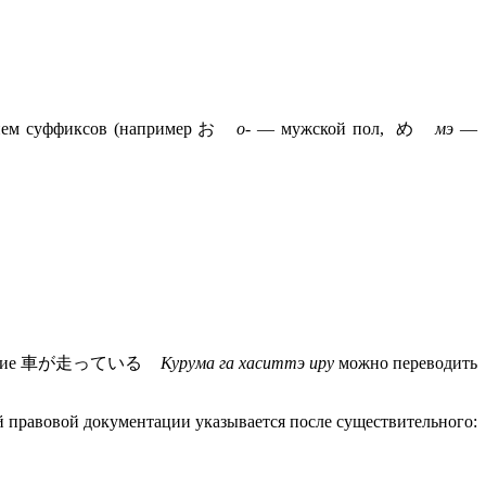
нением суффиксов (например お
о-
— мужской пол, め
мэ
—
редложение 車が走っている
Курума га хаситтэ иру
можно переводить
й правовой документации указывается после существительного: