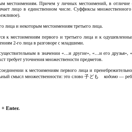
ым местоимениям.
Причем у личных местоимений, в отличие о
ачает лицо в единственном числе.
Суффиксы множественного 
ежливое).
го лица и некоторым местоимениям третьего лица.
ся к местоимениям первого и третьего лица и к одушевленн
ениям 2-го лица в разговоре с младшими.
м существительным в значении «…и другие», «…и его дру
кст требует уточнения множествености предметов.
соединении к местоимениям первого лица и пренебрежительно
чальный смысл множественности: это слово 子ども
кодомо
— реб
+ Enter.