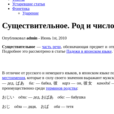
Устаревшие статьи
Фонетика
Ударение
Существительное. Род и число
Опубликовал
admin
- Июнь 1st, 2010
Существительное
—
часть речи
, обозначающая предмет и о
Подробнее это рассмотрено в статье
Падежи в японском языке
.
В отличие от русского и немецкого языков, в японском языке 
местоимения
, которые в силу своего значения выражают му
— дед, ばあ
ба:
— бабка, 彼
карэ
— он, 彼女
канодзё
— 
преимущественно среди
терминов родства
:
おじい
одзи:
— дед, おばあ
оба:
— бабушка
おじ
одзи
— дядя, おば
оба
— тетя