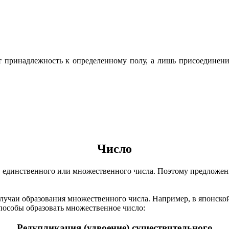
ют принадлежность к определенному полу, а лишь присоеди
Число
етно единственного или множественного числа. Поэтому п
лучаи образования множественного числа. Например, в японско
пособы образовать множественное число:
Редупликация (удвоение) существительного