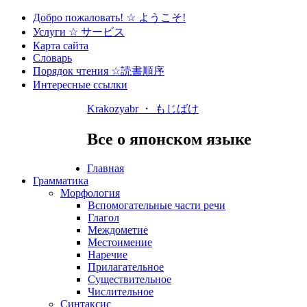
Добро пожаловать! ☆ ようこそ!
Услуги ☆ サービス
Карта сайта
Словарь
Порядок чтения ☆読書順序
Интересные ссылки
Krakozyabr ・ もじばけ
Все о японском языке
Главная
Грамматика
Морфология
Вспомогательные части речи
Глагол
Междометие
Местоимение
Наречие
Прилагательное
Существительное
Числительное
Синтаксис