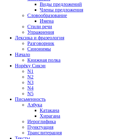
Виды предложений
Члены предложения
Словообразование
Имена
Стили речи
Упражнения
Лексика и фразеология
Разговорник
Синонимы
Начало
Книжная полка
Норёку Сикэн
N1
N2
N3
N4
N5
Письменность
Азбука
Катакана
Хирагана
Иероглифика
Пунктуация
Транслитерация
Тексты