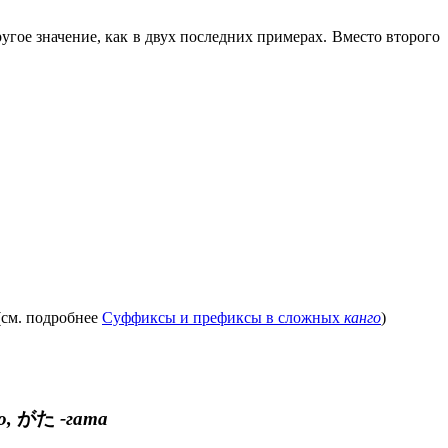
угое значение, как в двух последних примерах. Вместо второго
(см. подробнее
Суффиксы и префиксы в сложных
канго
)
о,
がた
-гата