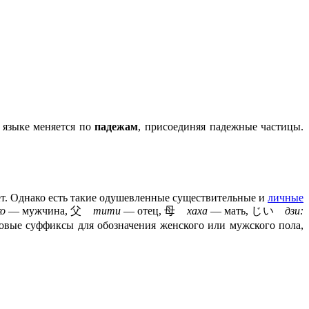
 языке меняется по
падежам
, присоединяя падежные частицы.
ует. Однако есть такие одушевленные существительные и
личные
о
— мужчина, 父
тити
— отец, 母
хаха
— мать, じい
дзи:
овые суффиксы для обозначения женского или мужского пола,