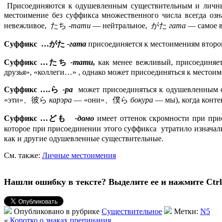
Присоединяются к одушевленным существительным и личн
местоимение без суффикса множественного числа всегда озн
невежливое, たち
-тати
— нейтральное, がた
гата
— самое в
Суффикс …がた
-гата
присоединяется к местоимениям второ
Суффикс …たち
-тати,
как менее вежливый, присоединяет
друзья», «коллеги…»
, однако может присоединяться к местоим
Суффикс ….ら
-ра
может присоединяться к одушевленны
«эти»、彼ら
карэра
— «они»、僕ら
бокура
— мы), когда конте
Суффикс
…ども
-домо
имеет оттенок скромности при при
которое при присоединении этого суффикса утратило изна
как и другие одушевленные существительные.
См. также:
Личные местоимения
Нашли ошибку в тексте? Выделите ее и нажмите Ctrl 
Опубликовано в рубрике
Существительное
Метки:
N5
«
Коротко о знаках препинания