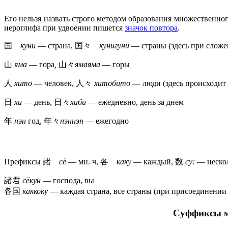
Его нельзя назвать строго методом образования множественног
иероглифа при удвоении пишется
значок повтора
.
国
куни
— страна, 国々
кунигуни
— страны (здесь при сложе
山
яма
— гора
,
山々
ямаяма
— горы
人
хито
— человек, 人々
хитобито
— люди (здесь происходит
日
хи
— день, 日々
хиби
— ежедневно, день за днем
年
нэн
год, 年々
нэннэн
— ежегодно
Префиксы 諸
сё
— мн. ч, 各
каку
— каждый, 数
су:
— нескол
諸君
сёкун
— господа, вы
各国
каккоку
— каждая страна, все страны (при присоединении
Суффиксы м