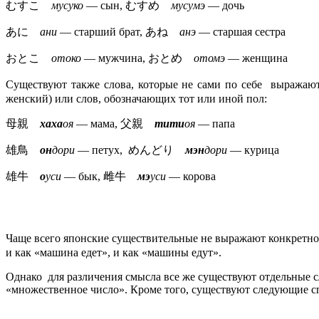
むすこ
мусуко
— сын, むすめ
мусумэ
— дочь
あに
ани
— старший брат, あね
анэ
— старшая сестра
おとこ
отоко
— мужчина, おとめ
отомэ
— женщина
Существуют также слова, которые не сами по себе выража
женский) или слов, обозначающих тот или иной пол:
母親
хаха
оя
— мама, 父親
тити
оя
— папа
雄鳥
он
дори
— петух, めんどり
мэн
дори
— курица
雄牛
о
уси
— бык, 雌牛
мэ
уси
— корова
Чаще всего японские существительные не выражают конкр
и как «машина едет», и как «машины едут».
Однако для различения смысла все же существуют отдельные с
«множественное число». Кроме того, существуют следующие с