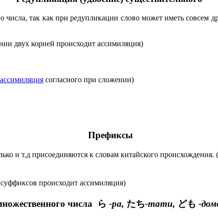
о числа, так как при редупликации слово может иметь совсем др
нии двух корней происходит ассимиляция)
ассимиляция
согласного при сложении)
Префиксы
ько и т.д присоединяются к словам китайского происхождения. 
 суффиксов происходит ассимиляция)
ножественного числа ら
-ра,
たち
-тати,
ども
-дом