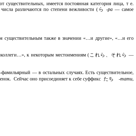
т существительных, имеется постоянная категория лица, т е.
числа различаются по степени вежливости (ら
-ра
— самое
ым существительным
также в значении «…и другие», «…и его
зья», «коллеги…», к некоторым местоимениям (これら、それら —
-фамильярный — в остальных случаях. Есть существительное,
енок. Сейчас оно присоединяет к себе суффикс たち
-тати
,