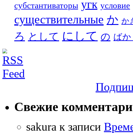
угк
субстантиваторы
условие
существительные
か
か
にして
ろ
として
の
ばか
Подпиш
Свежие комментар
sakura
к записи
Време