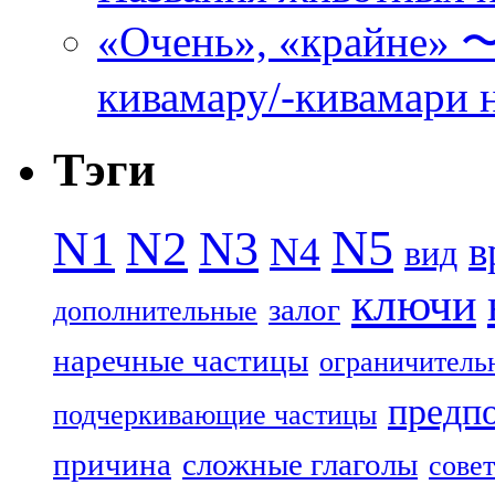
«Очень», «кра
кивамару/-кивамари 
Тэги
N5
N1
N2
N3
N4
в
вид
ключи
залог
дополнительные
наречные частицы
ограничитель
предп
подчеркивающие частицы
причина
сложные глаголы
совет