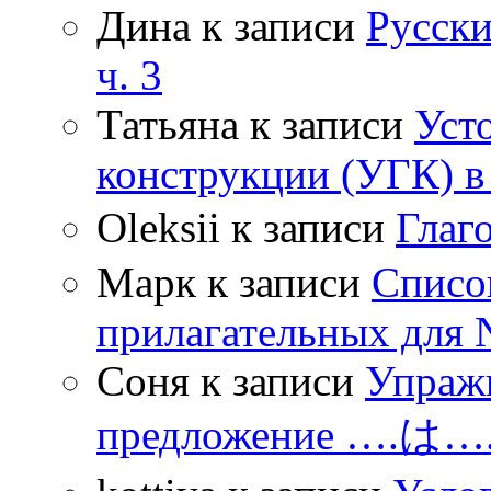
Дина
к записи
Русски
ч. 3
Татьяна
к записи
Уст
конструкции (УГК) в
Oleksii
к записи
Гла
Марк
к записи
Списо
прилагательных для 
Соня
к записи
Упражн
предложение ….は