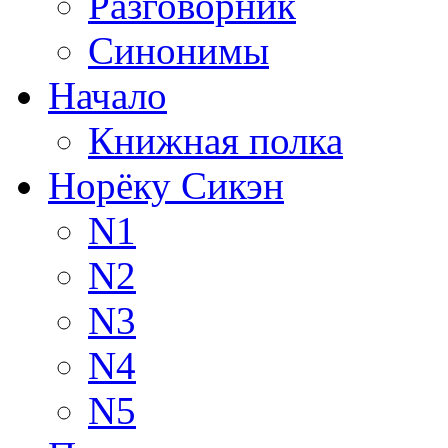
Разговорник
Синонимы
Начало
Книжная полка
Норёку Сикэн
N1
N2
N3
N4
N5