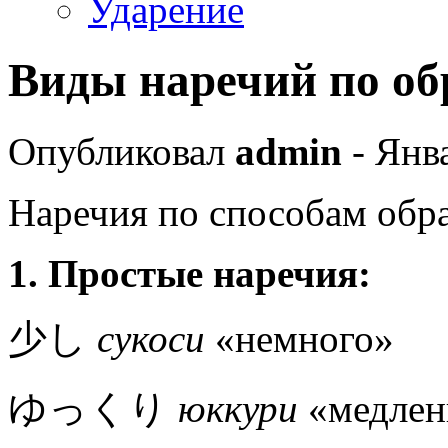
Ударение
Виды наречий по о
Опубликовал
admin
- Янва
Наречия по способам обра
1.
Простые наречия
:
少し
сукоси
«немного»
ゆっくり
юккури
«медлен