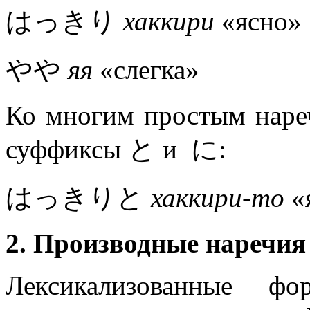
はっきり
хаккири
«ясно»
やや
яя
«слегка»
Ко многим простым нар
суффиксы と и に:
はっきりと
хаккири-то
«
2.
Производные
наречия
Лексикализованные ф