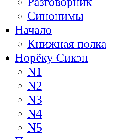
Разговорник
Синонимы
Начало
Книжная полка
Норёку Сикэн
N1
N2
N3
N4
N5