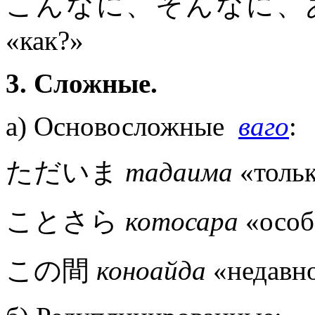
こんなに、そんなに、あんな
«как?»
3. Сложные.
а) Основосложные
ваго
:
ただいま
тадаима
«тольк
ことさら
котосара
«особ
この間
коноайда
«недавн