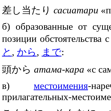
差し当たり
сасиатари
«п
б) образованные от сущ
позиции обстоятельства
と
,
から
,
まで
:
頭から
атама-кара
«с са
в)
местоимения
-на
прилагательных-местоим