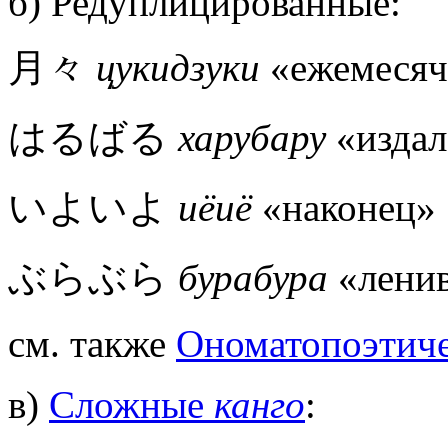
б) Редуплицированные:
月々
цукидзуки
«ежемесяч
はるばる
харубару
«издал
いよいよ
иёиё
«наконец»
ぶらぶら
бурабура
«лени
см. также
Ономатопоэтиче
в)
Сложные
канго
: