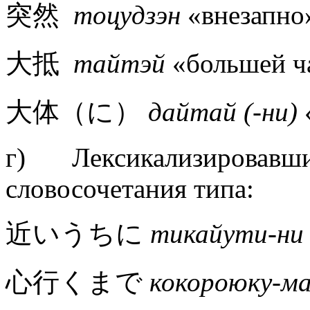
突然
тоцудзэн
«внезапно
大抵
тайтэй
«большей ча
大体（に）
дайтай (-ни)
г) Лексикализирова
словосочетания типа:
近いうちに
тикайути-ни
心行くまで
кокороюку-м