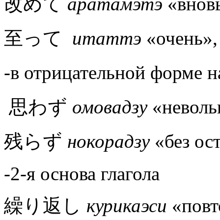
改めて
аратамэтэ
«внов
至って
итаттэ
«очень»,
-в отрицательной форме 
思わず
омовадзу
«неволь
残らず
нокорадзу
«без ос
-2-я основа глагола
繰り返し
курикаэси
«повт