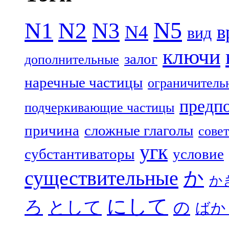
N5
N1
N2
N3
N4
в
вид
ключи
залог
дополнительные
наречные частицы
ограничитель
предп
подчеркивающие частицы
причина
сложные глаголы
совет
угк
субстантиваторы
условие
существительные
か
か
にして
ろ
として
の
ばか