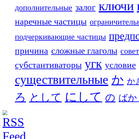
ключи
залог
дополнительные
наречные частицы
ограничитель
предп
подчеркивающие частицы
причина
сложные глаголы
совет
угк
субстантиваторы
условие
существительные
か
か
にして
ろ
として
の
ばか