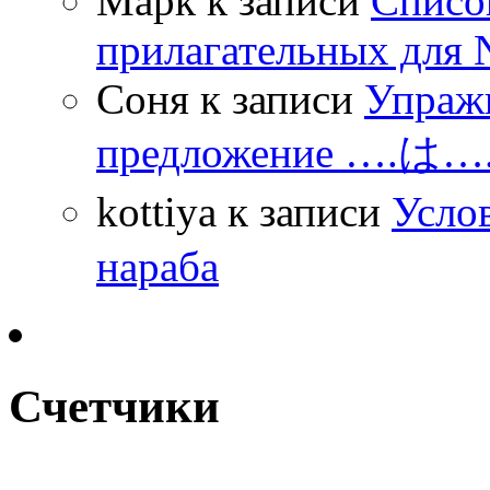
Марк
к записи
Списо
прилагательных для 
Соня
к записи
Упражн
предложение ….は
kottiya
к записи
Усло
нараба
Счетчики