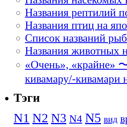
Названия рептилий п
Названия птиц на яп
Список названий ры
Названия животных н
«Очень», «кра
кивамару/-кивамари 
Тэги
N5
N1
N2
N3
N4
в
вид