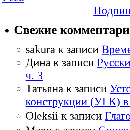
Подпиш
Свежие комментар
sakura
к записи
Време
Дина
к записи
Русски
ч. 3
Татьяна
к записи
Уст
конструкции (УГК) в
Oleksii
к записи
Гла