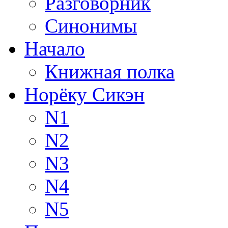
Разговорник
Синонимы
Начало
Книжная полка
Норёку Сикэн
N1
N2
N3
N4
N5