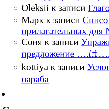
Oleksii
к записи
Гла
Марк
к записи
Списо
прилагательных для 
Соня
к записи
Упражн
предложение ….は
kottiya
к записи
Усло
нараба