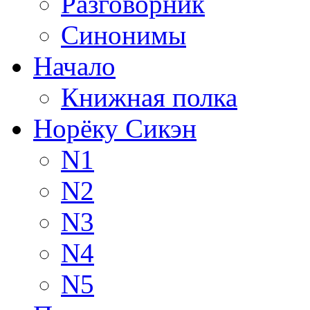
Разговорник
Синонимы
Начало
Книжная полка
Норёку Сикэн
N1
N2
N3
N4
N5