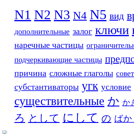
N5
N1
N2
N3
N4
в
вид
ключи
залог
дополнительные
наречные частицы
ограничитель
предп
подчеркивающие частицы
причина
сложные глаголы
совет
угк
субстантиваторы
условие
существительные
か
か
にして
ろ
として
の
ばか