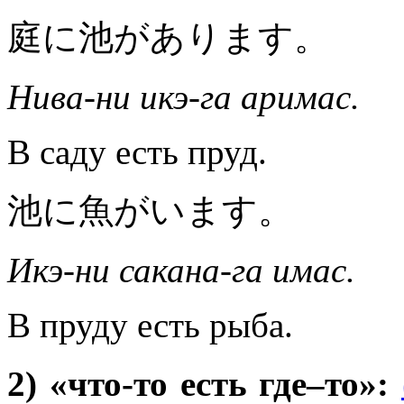
庭に池があります。
Нива-ни икэ-га аримас.
В саду есть пруд.
池に魚がいます。
Икэ-ни сакана-га имас.
В пруду есть рыба.
2)
«что-то есть где–то»: