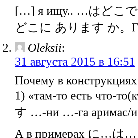
[…] я ищу.. …はどこ
どこに あります か。Где н
Oleksii
:
31 августа 2015 в 16:51
Почему в конструкциях
1) «там-то есть чт
す …-ни …-га аримас/и
А в примерах に…は…