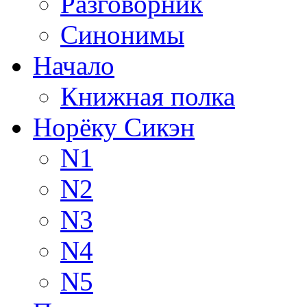
Разговорник
Синонимы
Начало
Книжная полка
Норёку Сикэн
N1
N2
N3
N4
N5