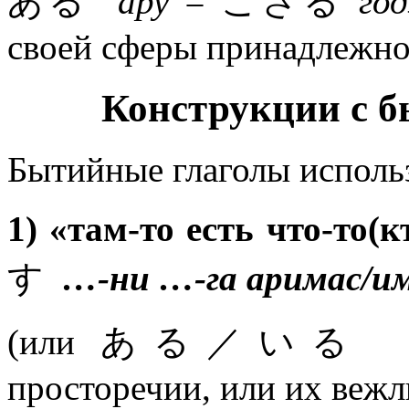
ある
ару =
ござる
год
своей сферы принадлежно
Конструкции с 
Бытийные глаголы исполь
1) «там-то есть что-то(к
す
…-ни …-га аримас/и
(или ある／い
просторечии, или их веж