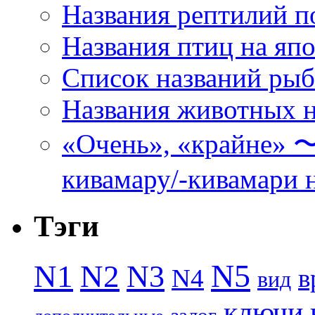
Названия рептилий п
Названия птиц на яп
Список названий ры
Названия животных н
«Очень», «кра
кивамару/-кивамари 
Тэги
N5
N1
N2
N3
N4
в
вид
ключи