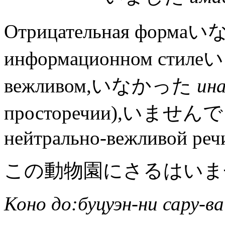
Отрицательная форма
информационном сти
вежливом,いなかった
и
н
просторечии),いません
нейтрально-вежливой реч
この動物園にさるはいま
Коно до:буцуэн-ни сару-ва