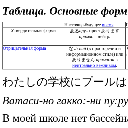
Таблица. Основные формы
Настояще-будущее
время
Утвердительная форма
ある
ару
– прост.あります
аримас
– нейтр.
Отрицательная форма
ない
най
(в просторечии и
информационном стиле) или
ありません
аримасэн
в
нейтрально-вежливом
.
わたしの学校にプールは
Ватаси-но гакко:-ни пу:ру
В моей школе нет бассейн