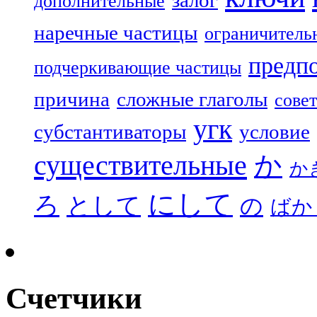
залог
дополнительные
наречные частицы
ограничитель
предп
подчеркивающие частицы
причина
сложные глаголы
совет
угк
субстантиваторы
условие
существительные
か
か
にして
ろ
として
の
ばか
Счетчики