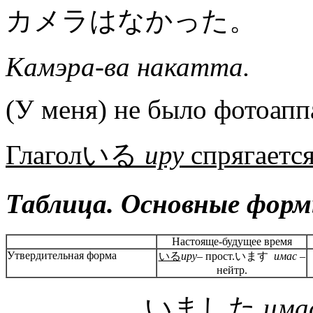
カメラはなかった。
Камэра-ва накатта.
(У меня) не было фотоапп
Глагол
いる
иру
спрягаетс
Таблица. Основные форм
Настояще-будущее время
Утвердительная форма
いる
иру
– прост.います
имас
–
нейтр.
いました
има