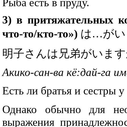
Рыба есть в пруду.
3) в притяжательных к
что-то/кто-то»)
は…がい
明子さんは兄弟がいます
Акико-сан-ва кё:дай-га им
Есть ли братья и сестры 
Однако обычно для не
выражения принадлежно