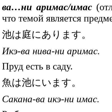
ва…ни аримас/имас
(от
что темой является предм
池は庭にあります。
Икэ-ва нива-ни аримас.
Пруд есть в саду.
魚は池にいます。
Сакана-ва икэ-ни имас.