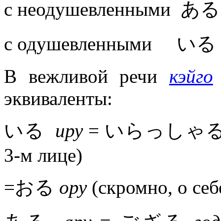
с неодушевленными あ
с одушевленными いる
В вежливой речи
кэйго
эквиваленты:
いる
иру
= いらっしゃ
3-м лице)
=おる
ору
(скромно, о себ