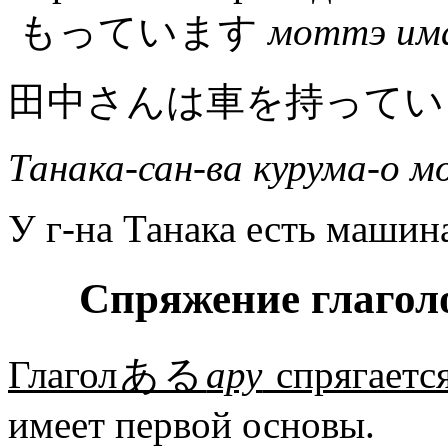
もっています
моттэ им
田中さんは車を持ってい
Танака-сан-ва курума-о м
У г-на Танака есть машин
Спряжение гла
Глагол
ある
ару
спрягаетс
имеет первой основы.