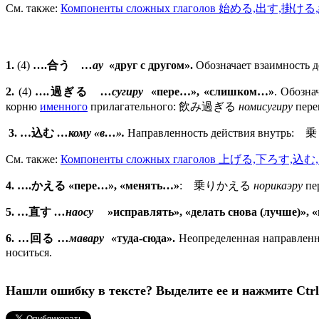
См. также:
Компоненты сложных глаголов 始める,出す,掛
1.
(4)
….合う
…ау
«друг с другом».
Обозначает взаимност
2.
(4)
….過ぎる
…сугиру
«пере…», «слишком…»
. Обозна
корню
именного
прилагательного: 飲み過ぎる
номисугиру
пер
3. …込む
…кому «в…»
.
Направленность действия внутрь
См. также:
Компоненты сложных глаголов 上げる,下ろす,込
4. ….かえる «пере…», «менять…»
: 乗りかえる
норикаэру
пе
5. …直す
…наосу
»исправлять», «делать снова (лучше)», 
6. …回る
…мавару
«туда-сюда».
Неопределенная направл
носиться.
Нашли ошибку в тексте? Выделите ее и нажмите Ctrl 