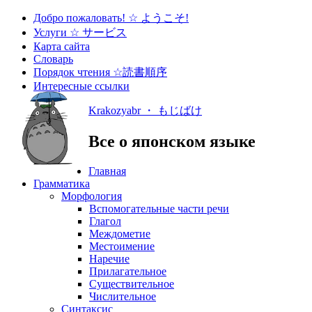
Добро пожаловать! ☆ ようこそ!
Услуги ☆ サービス
Карта сайта
Словарь
Порядок чтения ☆読書順序
Интересные ссылки
Krakozyabr ・ もじばけ
Все о японском языке
Главная
Грамматика
Морфология
Вспомогательные части речи
Глагол
Междометие
Местоимение
Наречие
Прилагательное
Существительное
Числительное
Синтаксис