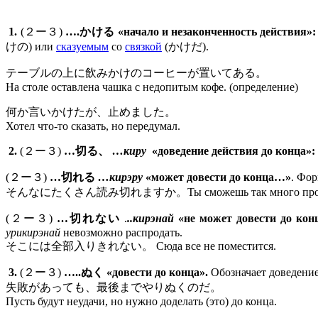
1.
(２ー３)
….かける «начало и незаконченность действия»:
けの) или
сказуемым
со
связкой
(かけだ).
テーブルの上に飲みかけのコーヒーが置いてある。
На столе оставлена чашка с недопитым кофе. (определение)
何か言いかけたが、止めました。
Хотел что-то сказать, но передумал.
2.
(２ー３)
…切る、
…киру
«доведение действия до конца»:
(２ー３)
…切れる
…кирэру
«может довести до конца…»
. Фо
そんなにたくさん読み切れますか。Ты сможешь так много проч
(２ー３)
…切れない
.
..кирэнай
«не может довести до к
урикирэнай
невозможно распродать.
そこには全部入りきれない。 Сюда все не поместится.
3.
(２ー３)
…..ぬく «довести до конца».
Обозначает доведени
失敗があっても、最後までやりぬくのだ。
Пусть будут неудачи, но нужно доделать (это) до конца.