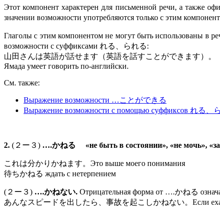
Этот компонент характерен для письменной речи, а также 
значении возможности употребляются только с этим комп
Глаголы с этим компонентом не могут быть использованы в 
возможности с суффиксами れる、られる:
山田さんは英語が話せます（英語を話すことができます）。
Ямада умеет говорить по-английски.
См. также:
Выражение возможности …ことができる
Выражение возможности с помощью суффиксов れる
2.
(２ー３)
….かねる «не быть в состоянии», «не мочь», «затр
これは分かりかねます。Это выше моего понимания
待ちかねる ждать с нетерпением
(２ー３)
….かねない.
Отрицательная форма от ….かねる означает
あんなスピードを出したら、事故を起こしかねない。Если ехать на такой с