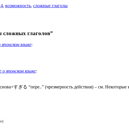
4
,
возможность
,
сложные глаголы
ы сложных глаголов”
японском языке
:
о японском языке
:
основа+すぎる “пере..” (чрезмерность действия) – см. Некоторые
о)