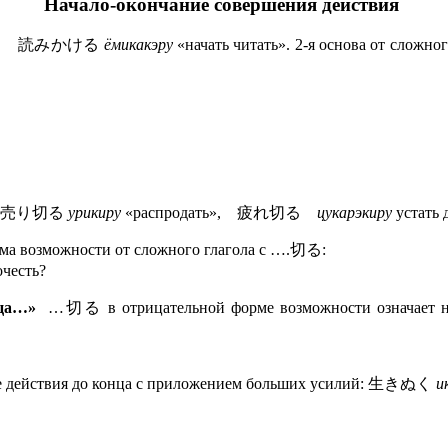
Начало-окончание совершения действия
読みかける
ёмикакэру
«начать читать». 2-я основа от сло
売り切る
урикиру
«распродать», 疲れ切る
цукарэкиру
устать 
рма возможности от сложного глагола с ….切る:
есть?
онца…»
…切る в отрицательной форме возможности означае
е действия до конца с приложением больших усилий: 生きぬく
и