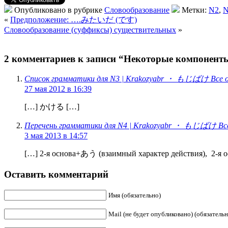
Опубликовано в рубрике
Словообразование
Метки:
N2
,
N
«
Предположение: ….みたいだ (です)
Словообразование (суффиксы) существительных
»
2 комментариев к записи “Некоторые компонент
Список грамматики для N3 | Krakozyabr ・ もじばけ Все о 
27 мая 2012 в 16:39
[…] かける […]
Перечень грамматики для N4 | Krakozyabr ・ もじばけ Все 
3 мая 2013 в 14:57
[…] 2-я основа+あう (взаимный характер действия), 2-я 
Оставить комментарий
Имя (обязательно)
Mail (не будет опубликовано) (обязательн