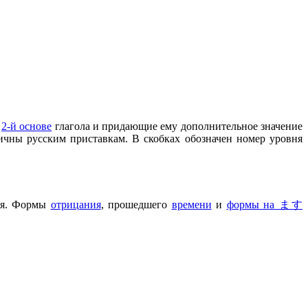
о
2-й основе
глагола и придающие ему дополнительное значение
гичны русским приставкам. В скобках обозначен номер уровня
ния. Формы
отрицания
, прошедшего
времени
и
формы на ます