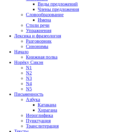
Виды предложений
Члены предложения
Словообразование
Имена
Стили речи
Упражнения
Лексика и фразеология
Разговорник
Синонимы
Начало
Книжная полка
Норёку Сикэн
N1
N2
N3
N4
N5
Письменность
Азбука
Катакана
Хирагана
Иероглифика
Пунктуация
Транслитерация
Тексты