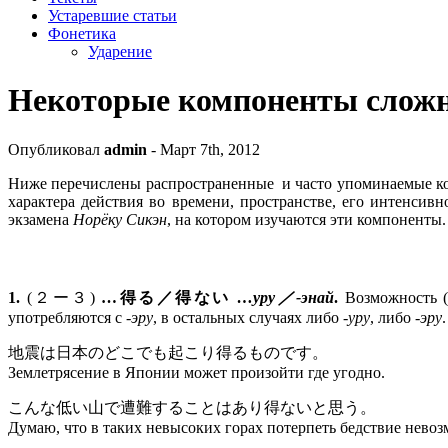
Устаревшие статьи
Фонетика
Ударение
Некоторые компоненты сложн
Опубликовал
admin
- Март 7th, 2012
Ниже перечислены распространенные и часто упоминаемые к
характера действия во времени, пространстве, его интенсив
экзамена
Норёку Сикэн
, на котором изучаются эти компоненты
1.
(２ー３)
…得る／得ない
…уру／-энай
.
Возможность (
употребляются с
-эру
, в остальных случаях либо
-уру
, либо
-эру
.
地震は日本のどこでも起こり得るものです。
Землетрясение в Японии может произойти где угодно.
こんな低い山で遭難することはあり得ないと思う。
Думаю, что в таких невысоких горах потерпеть бедствие нево