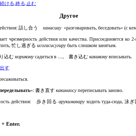
ける,続ける,終る,止む
Другое
ь действия: 話し合う
ханасиау
«разговаривать, беседовать» (с кем
чает чрезмерность действия или качества. Присоединяется ко 2
епить, 忙し過ぎる
исогасисугиру
быть слишком занятым.
: 乗り込む
норикому
садиться в …, 書き込む
какикому
вписывать.
む,出す
ресаживаться.
«переделывать
«: 書き直す
какинаосу
переписывать заново.
енность действия: 歩き回る
арукимавару
ходить туда-сюда, 
+ Enter.