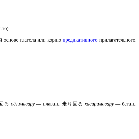
-то).
-й основе глагола или корню
предикативного
прилагательного,
泳ぎ回る
оёгимавару
— плавать, 走り回る
хасиримавару
— бегать,