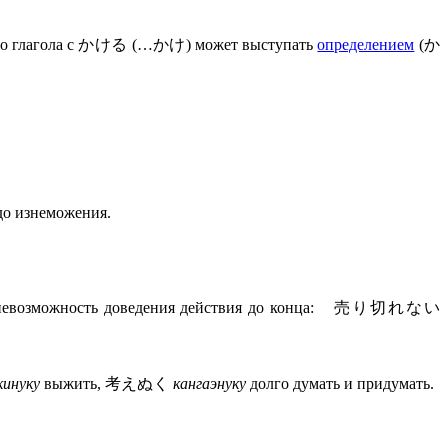
жного глагола с かける (…かけ) может выступать
определением
(か
до изнеможения.
т невозможность доведения действия до конца: 売り切れない
кинуку
выжить, 考えぬく
кангаэнуку
долго думать и придумать.