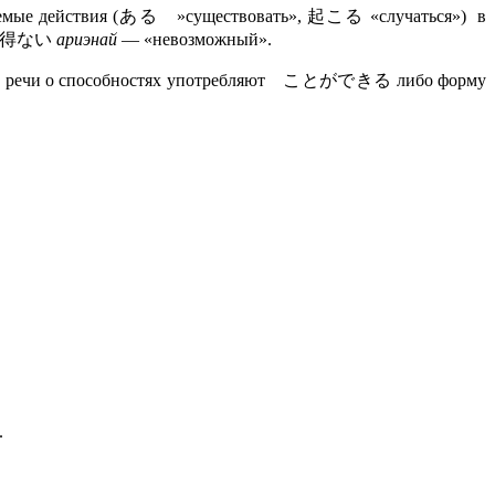
ируемые действия (ある »существовать», 起こる «случаться») в
 あり得ない
ариэнай
— «невозможный».
ости. В речи о способностях употребляют ことができる либо форму
.