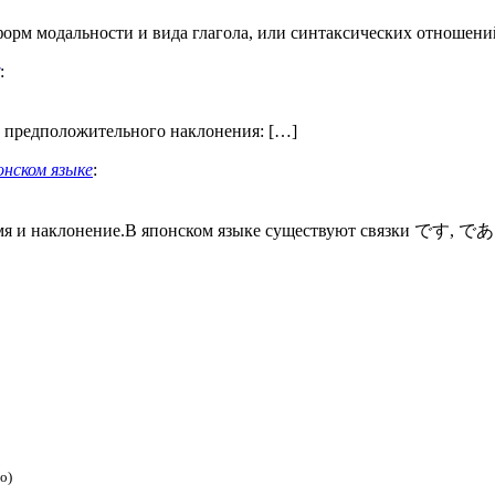
орм модальности и вида глагола, или синтаксических отношений
:
 предположительного наклонения: […]
нском языке
:
емя и наклонение.В японском языке существуют связки です, で
о)