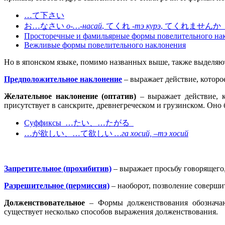
…て下さい
お…なさい
о-…-насай
, てくれ
-тэ курэ
, てくれません
Просторечные и фамильярные формы повелительного на
Вежливые формы повелительного наклонения
Но в японском языке, помимо названных выше, также выделяют
Предположительное наклонение
– выражает действие, которо
Желательное наклонение (оптатив)
– выражает действие, к
присутствует в санскрите, древнегреческом и грузинском. Оно 
Суффиксы …たい、…たがる
…が欲しい、…て欲しい
…га хосий, –тэ хосий
Запретительное (прохибитив)
– выражает просьбу говорящего,
Разрешительное (пермиссия)
– наоборот, позволение соверши
Долженствовательное
– Формы долженствования обозначают
существует несколько способов выражения долженствования.