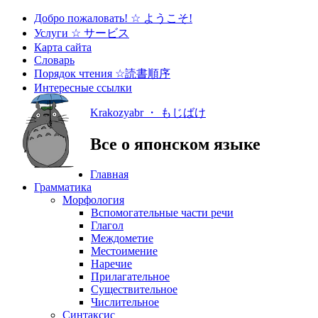
Добро пожаловать! ☆ ようこそ!
Услуги ☆ サービス
Карта сайта
Словарь
Порядок чтения ☆読書順序
Интересные ссылки
Krakozyabr ・ もじばけ
Все о японском языке
Главная
Грамматика
Морфология
Вспомогательные части речи
Глагол
Междометие
Местоимение
Наречие
Прилагательное
Существительное
Числительное
Синтаксис