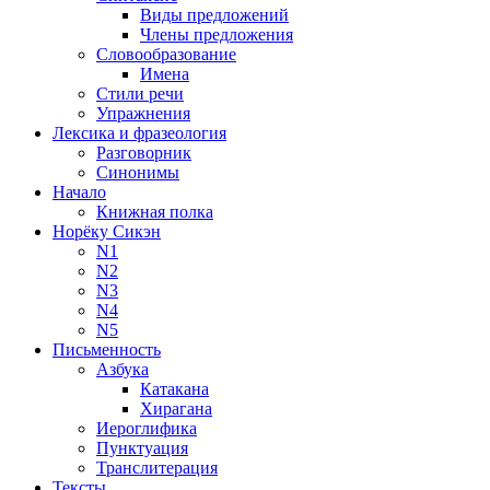
Виды предложений
Члены предложения
Словообразование
Имена
Стили речи
Упражнения
Лексика и фразеология
Разговорник
Синонимы
Начало
Книжная полка
Норёку Сикэн
N1
N2
N3
N4
N5
Письменность
Азбука
Катакана
Хирагана
Иероглифика
Пунктуация
Транслитерация
Тексты