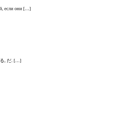
, если они […]
ある, だ. […]