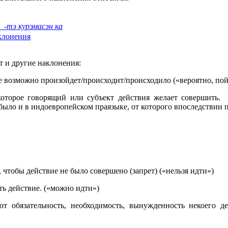
か
-тэ курэмасэн ка
клонения
 и другие наклонения:
е возможно произойдет/происходит/происходило («вероятно, пой
оторое говорящий или субъект действия желает совершить. 
было и в индоевропейском праязыке, от которого впоследствии п
 чтобы действие не было совершено (запрет) («нельзя идти»)
ть действие. («можно идти»)
 обязательность, необходимость, вынужденность некоего де