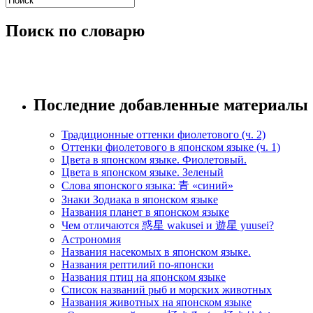
Поиск по словарю
Последние добавленные материалы
Традиционные оттенки фиолетового (ч. 2)
Оттенки фиолетового в японском языке (ч. 1)
Цвета в японском языке. Фиолетовый.
Цвета в японском языке. Зеленый
Слова японского языка: 青 «синий»
Знаки Зодиака в японском языке
Названия планет в японском языке
Чем отличаются 惑星 wakusei и 遊星 yuusei?
Астрономия
Названия насекомых в японском языке.
Названия рептилий по-японски
Названия птиц на японском языке
Список названий рыб и морских животных
Названия животных на японском языке