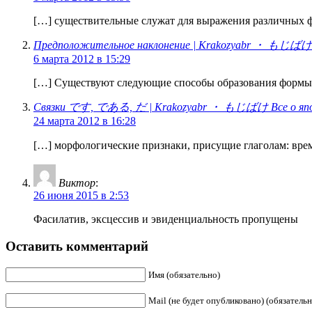
[…] существительные служат для выражения различных ф
Предположительное наклонение | Krakozyabr ・ もじばけ
6 марта 2012 в 15:29
[…] Существуют следующие способы образования формы
Связки です, である, だ | Krakozyabr ・ もじばけ Все о япо
24 марта 2012 в 16:28
[…] морфологические признаки, присущие глаголам: вр
Виктор
:
26 июня 2015 в 2:53
Фасилатив, эксцессив и эвиденциальность пропущены
Оставить комментарий
Имя (обязательно)
Mail (не будет опубликовано) (обязательн