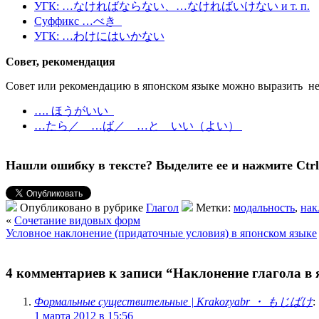
УГК: …なければならない、…なければいけない и т. п.
Суффикс …べき
УГК: …わけにはいかない
Совет, рекомендация
Совет или рекомендацию в японском языке можно выразить н
…. ほうがいい
…たら／ …ば／ …と いい（よい）
Нашли ошибку в тексте? Выделите ее и нажмите Ctrl 
Опубликовано в рубрике
Глагол
Метки:
модальность
,
нак
«
Сочетание видовых форм
Условное наклонение (придаточные условия) в японском языке
4 комментариев к записи “Наклонение глагола в
Формальные существительные | Krakozyabr ・ もじばけ
:
1 марта 2012 в 15:56