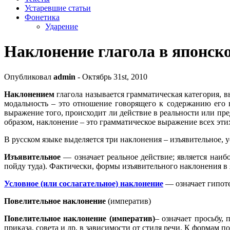
Устаревшие статьи
Фонетика
Ударение
Наклонение глагола в японск
Опубликовал
admin
- Октябрь 31st, 2010
Наклонением
глагола называется грамматическая категория, 
модальность – это отношение говорящего к содержанию его 
выражение того, происходит ли действие в реальности или пр
образом, наклонение – это грамматическое выражение всех этих
В русском языке выделяется три наклонения – изъявительное, у
Изъявительное
— означает реальное действие; является наиб
пойду туда). Фактически, формы изъявительного наклонения в
Условное (или сослагательное) наклонение
— означает гипоте
Повелительное наклонение
(императив)
Повелительное наклонение (императив)
– означает просьбу,
приказа, совета и др, в зависимости от стиля речи. К формам 