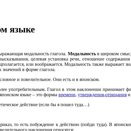
ом языке
выражающая модальность глагола.
Модальность
в широком смысл
высказывания, целевая установка речи, отношение содержания
едполагается, или воображается. Модальность также выражает зн
 значений в форме глагола.
словное и повелительное. Они есть и в японском.
олее употребительным. Глагол в этом наклонении принимает ф
 японском языке – это формы
времени
,
утверждения-отрицания
и 
тическое действие (если бы я пошел туда…)
 приказ, то есть побуждение к действию (пойди туда). В японс
повелительного наклонения относятся: