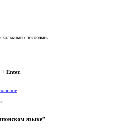
есколькими способами.
+ Enter.
лонение
»
 японском языке”