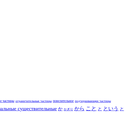
е частицы
повелительное
ограничительные частицы
подчеркивающие частицы
こと
альные существительные
から
という
か
と
と
かぎり