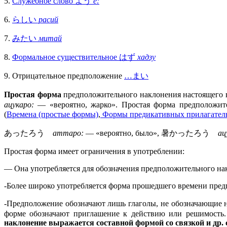
5.
Служебное слово よう
ё:
6.
らしい
расий
7.
みたい
митай
8.
Формальное существительное はず
хадзу
9. Отрицательное предположение
…まい
Простая форма
предположительного наклонения настоящего в
ацукаро:
— «вероятно, жарко». Простая форма предположите
(
Времена (простые формы)
,
Формы предикативных прилагател
あったろう
аттаро:
— «вероятно, было», 暑かったろう
ац
Простая форма имеет ограничения в употреблении:
— Она употребляется для обозначения предположительного нак
-Более широко употребляется форма прошедшего времени пред
-Предположение обозначают лишь глаголы, не обозначающи
форме обозначают приглашение к действию или решимость
наклонение выражается составной формой со связкой и др