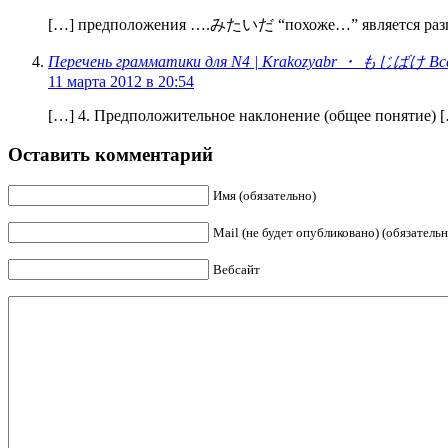
[…] предположения ….みたいだ “похоже…” является раз
Перечень грамматики для N4 | Krakozyabr ・ もじばけ Все 
11 марта 2012 в 20:54
[…] 4. Предположительное наклонение (общее понятие) 
Оставить комментарий
Имя (обязательно)
Mail (не будет опубликовано) (обязательн
Вебсайт