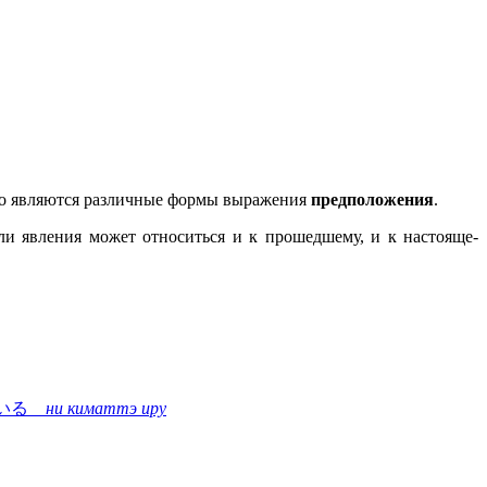
ого являются различные формы выражения
предположения
.
ли явления может относиться и к прошедшему, и к настояще-
ている
ни киматтэ иру