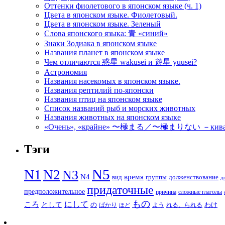
Оттенки фиолетового в японском языке (ч. 1)
Цвета в японском языке. Фиолетовый.
Цвета в японском языке. Зеленый
Слова японского языка: 青 «синий»
Знаки Зодиака в японском языке
Названия планет в японском языке
Чем отличаются 惑星 wakusei и 遊星 yuusei?
Астрономия
Названия насекомых в японском языке.
Названия рептилий по-японски
Названия птиц на японском языке
Список названий рыб и морских животных
Названия животных на японском языке
«Очень», «крайне» 〜極まる／〜極まりない －кивамар
Тэги
N5
N1
N2
N3
N4
время
вид
группы
долженствование
д
придаточные
предположительное
причина
сложные глаголы
もの
にして
ころ
として
の
わけ
ばかり
よう
れる、られる
ほど