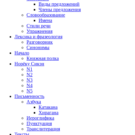
Виды предложений
Члены предложения
Словообразование
Имена
Стили речи
Упражнения
Лексика и фразеология
Разговорник
Синонимы
Начало
Книжная полка
Норёку Сикэн
N1
N2
N3
N4
N5
Письменность
Азбука
Катакана
Хирагана
Иероглифика
Пунктуация
Транслитерация
Тексты