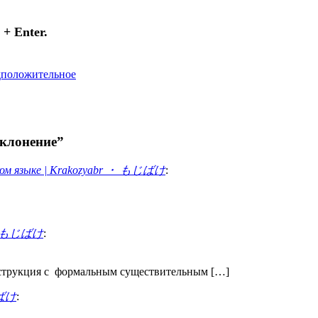
+ Enter.
дположительное
аклонение”
ском языке | Krakozyabr ・ もじばけ
:
r ・ もじばけ
:
нструкция с формальным существительным […]
じばけ
: