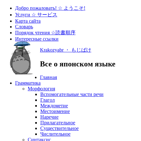
Добро пожаловать! ☆ ようこそ!
Услуги ☆ サービス
Карта сайта
Словарь
Порядок чтения ☆読書順序
Интересные ссылки
Krakozyabr ・ もじばけ
Все о японском языке
Главная
Грамматика
Морфология
Вспомогательные части речи
Глагол
Междометие
Местоимение
Наречие
Прилагательное
Существительное
Числительное
Синтаксис