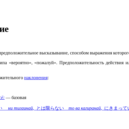
ие
 а предположительное высказывание, способом выражения котор
ипа «вероятно», «пожалуй». Предположительность действия и
ожительного
наклонения
:
сё:
— базовая
ない
ни тигаинай
, とは限らない
то ва кагиранай
, にきまっ