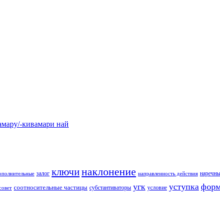
у/-кивамари най
наклонение
ключи
залог
наречны
ополнительные
направленность действия
угк
уступка
форм
соотносительные частицы
субстантиваторы
условие
совет