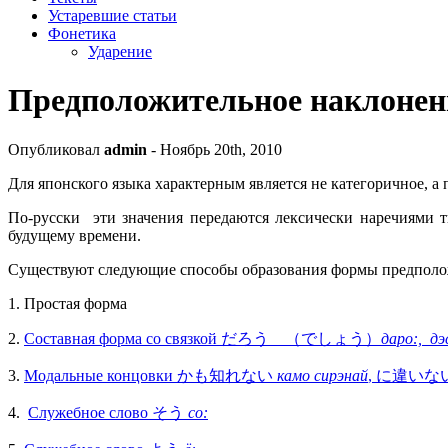
Устаревшие статьи
Фонетика
Ударение
Предположительное наклонен
Опубликовал
admin
- Ноябрь 20th, 2010
Для японского языка характерным является не категоричное,
По-русски эти значения передаются лексически наречиями т
будущему времени.
Существуют следующие способы образования формы предпол
1. Простая форма
2.
Составная форма со связкой だろう （でしょう）
даро:, дэ
3.
Модальные концовки かも知れない
камо сирэнай
, に違い
4.
Служебное слово そう
со: