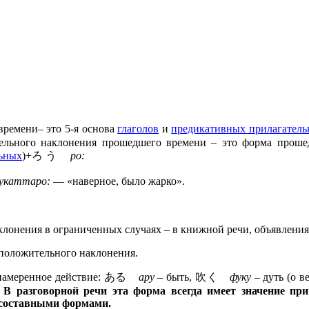
ремени– это 5-я основа
глаголов
и
предикативных прилагател
льного наклонения прошедшего времени – это форма прошед
ьных
)+ろ う
ро:
укаттаро:
— «наверное, было жарко».
лонения в ограниченных случаях – в книжной речи, объявления
положительного наклонения.
е намеренное действие: ある
ару
– быть, 吹く
фуку
– дуть (о в
.
В разговорной речи эта форма всегда имеет значение пр
. составными формами.