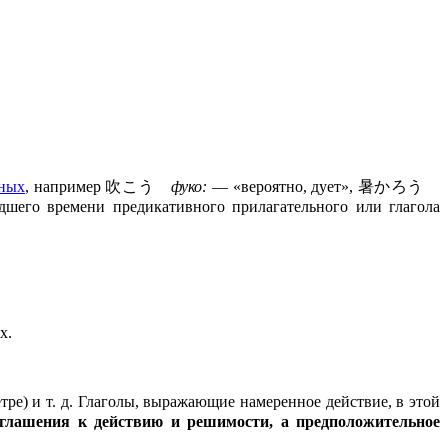
ьных
, например 吹こう
фуко:
— «вероятно, дует», 暑かろう
шего времени предикативного прилагательного или глагола
х.
етре) и т. д. Глаголы, выражающие намеренное действие, в этой
иглашения к действию и решимости, а предположительное