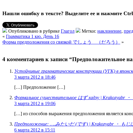
Нашли ошибку в тексте? Выделите ее и нажмите Ctrl 
Опубликовано в рубрике
Глагол
Метки:
наклонение
,
пре
«
Грамматика 1 кю. День 16
Форма предположения со связкой でしょう （だろう）
»
4 комментариев к записи “Предположительное н
Устойчивые грамматические конструкции (УГК) в япон
3 марта 2012 в 18:46
[…] Предположение […]
Формальное существительное はず хадзу | Krakozyab
3 марта 2012 в 19:06
[…] из способов выражения предположения является ко
Предположение: ….みたいだ (です) | Krakozyabr ・ も
6 марта 2012 в 15:11