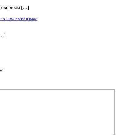
говорным […]
о японском языке
:
[…]
о)