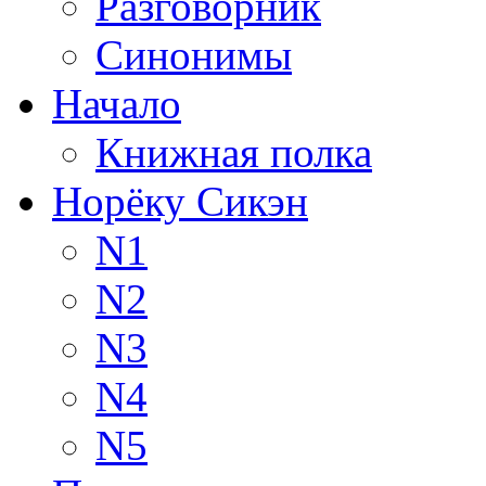
Разговорник
Синонимы
Начало
Книжная полка
Норёку Сикэн
N1
N2
N3
N4
N5