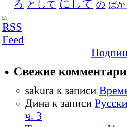
にして
ろ
として
の
ばか
Подпиш
Свежие комментар
sakura
к записи
Време
Дина
к записи
Русски
ч. 3