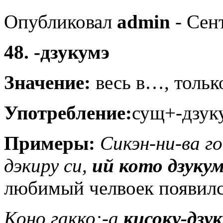
Опубликовал
admin
- Сент
48. -дзукумэ
Значение:
весь в…, толь
Употребление:
сущ+-дзук
Примеры:
Сикэн-ни-ва го
дэкиру си,
ий кото дзуку
любимый челвоек появился
Коно гакко:-а
кисоку-дзу