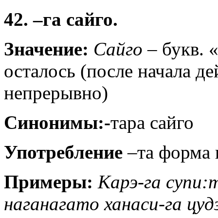
42. –га сайго.
Значение:
Сайго
– букв. 
осталось (после начала д
непрерывно)
Синонимы:-
тара сайго
Употребление
–та форма г
Примеры:
Карэ-га супи:
наганагато ханаси-га цуд