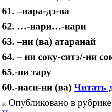
61. –нара-дэ-ва
62. …-нари…-нари
63. –ни (ва) атаранай
64. – ни соку-ситэ/-ни со
65.-ни тару
60.-наси-ни (ва)
Читать д
Опубликовано в рубрик