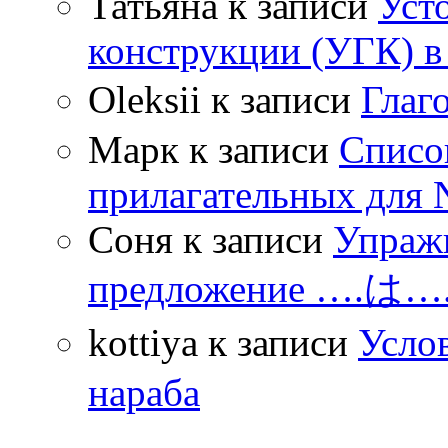
Татьяна
к записи
Уст
конструкции (УГК) в
Oleksii
к записи
Гла
Марк
к записи
Списо
прилагательных для 
Соня
к записи
Упражн
предложение ….は
kottiya
к записи
Усло
нараба