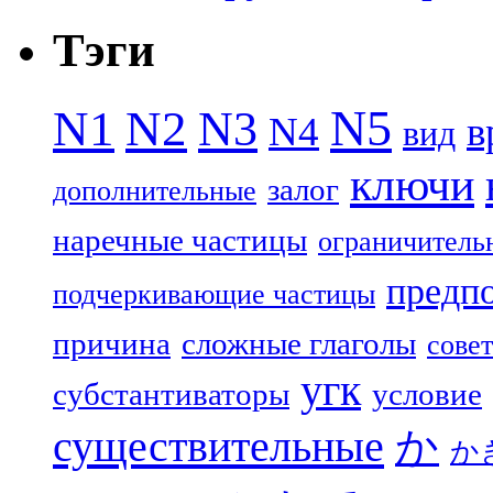
Тэги
N5
N1
N2
N3
N4
в
вид
ключи
залог
дополнительные
наречные частицы
ограничитель
предп
подчеркивающие частицы
причина
сложные глаголы
совет
угк
субстантиваторы
условие
существительные
か
か