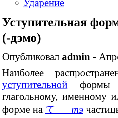
Ударение
Уступительная 
(-дэмо)
Опубликовал
admin
- Апре
Наиболее распростран
уступительной
формы яв
глагольному, именному и
форме на
て
–тэ
част