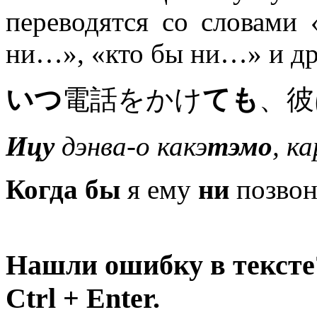
переводятся со словами
ни…», «кто бы ни…» и др
いつ
電話をかけ
ても
、彼
Ицу
дэнва-о какэ
тэмо
, к
Когда бы
я ему
ни
позвони
Нашли ошибку в тексте
Ctrl + Enter.