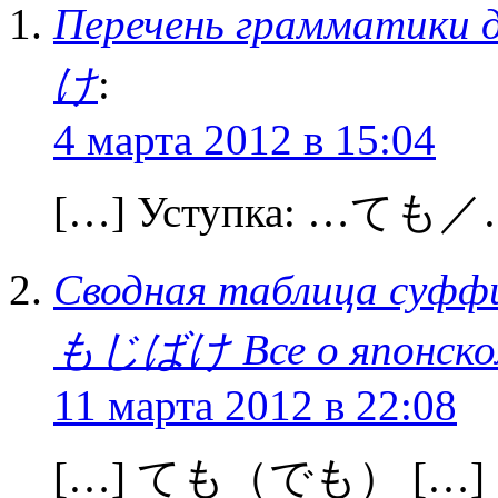
Перечень грамматики 
け
:
4 марта 2012 в 15:04
[…] Уступка: …ても
Сводная таблица суффи
もじばけ Все о японском
11 марта 2012 в 22:08
[…] ても（でも） […]