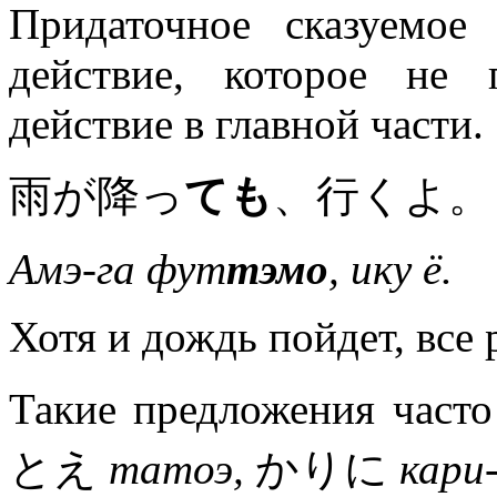
Придаточное сказуемое
действие, которое не 
действие в главной части.
雨が降っ
ても
、行くよ。
Амэ-га фут
тэмо
, ику ё.
Хотя и дождь пойдет, все 
Такие предложения часто
とえ
татоэ,
かりに
кари