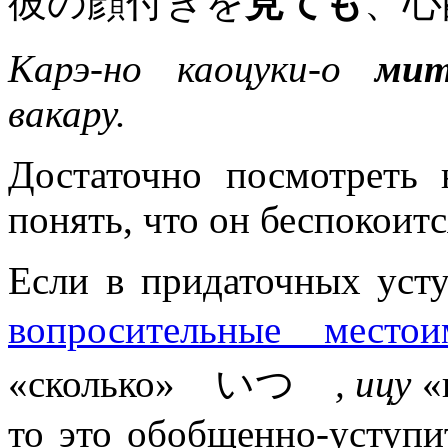
彼の顔付きを
見ても
、心
Карэ-но каоцуки-о
мит
вакару.
Достаточно посмотреть 
понять, что он беспокоитс
Если в придаточных уст
вопросительные местои
«сколько» いつ
, ицу
«
то это обобщенно-уступи