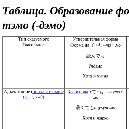
Таблица. Образован
тэмо (-дэмо)
Тип сказуемого
Утвердительная форма
Глагольное
Форма на て+も
–тэ+ мо
読んでも
ёндэмо
Хотя и читал
Адъективное (
прилагательное
3-я основа
+て+も
–кутэ+
на い
–й
)
мо
暑くても
ацукутэмо
Хотя и жарко