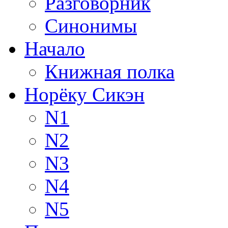
Разговорник
Синонимы
Начало
Книжная полка
Норёку Сикэн
N1
N2
N3
N4
N5