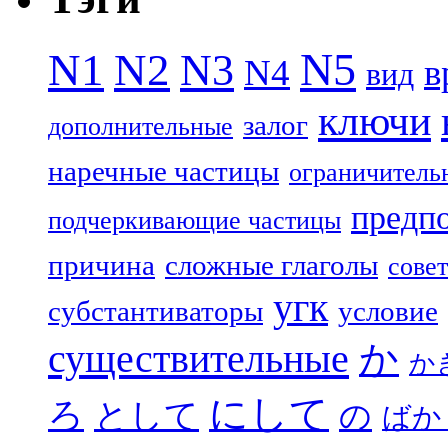
N5
N1
N2
N3
N4
в
вид
ключи
залог
дополнительные
наречные частицы
ограничитель
предп
подчеркивающие частицы
причина
сложные глаголы
совет
угк
субстантиваторы
условие
существительные
か
か
にして
ろ
として
の
ばか