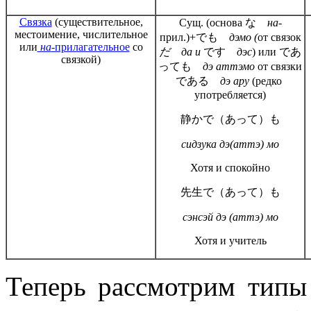
Связка
(существительное,
Сущ. (основа な
на
-
местоимение, числительное
прил.)+でも
дэмо (
от связок
или
на
-прилагательное
со
だ да и
です
дэс
) или であ
связкой)
っても
дэ аттэмо
от связки
である
дэ ару
(редко
употребляется)
静かで（あって）も
сидзука дэ(аттэ) мо
Хотя и спокойно
先生で（あって）も
сэнсэй дэ (аттэ) мо
Хотя и учитель
Теперь рассмотрим тип