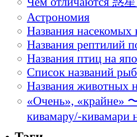
Чем отличаются 惑星 
Астрономия
Названия насекомых 
Названия рептилий п
Названия птиц на яп
Список названий ры
Названия животных н
«Очень», «кра
кивамару/-кивамари 
Тэги