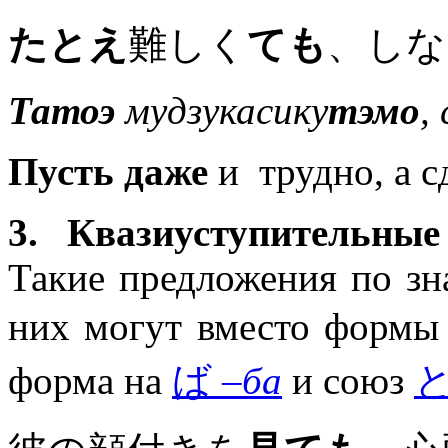
たとえ
難しく
ても
、しな
Татоэ
мудзукасику
тэмо
,
Пусть даже
и трудно, а с
3. Квазиуступительны
Такие предложения по з
них могут вместо фор
форма на
ば
–ба
и союз