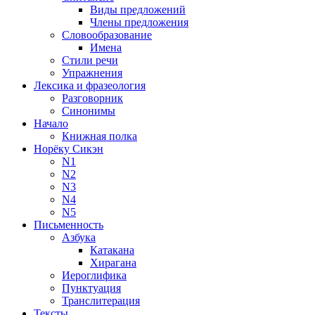
Виды предложений
Члены предложения
Словообразование
Имена
Стили речи
Упражнения
Лексика и фразеология
Разговорник
Синонимы
Начало
Книжная полка
Норёку Сикэн
N1
N2
N3
N4
N5
Письменность
Азбука
Катакана
Хирагана
Иероглифика
Пунктуация
Транслитерация
Тексты