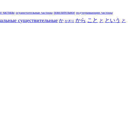
е частицы
повелительное
ограничительные частицы
подчеркивающие частицы
こと
альные существительные
から
という
か
と
と
かぎり