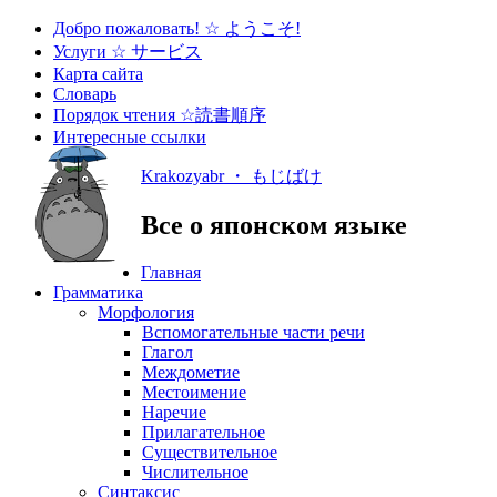
Добро пожаловать! ☆ ようこそ!
Услуги ☆ サービス
Карта сайта
Словарь
Порядок чтения ☆読書順序
Интересные ссылки
Krakozyabr ・ もじばけ
Все о японском языке
Главная
Грамматика
Морфология
Вспомогательные части речи
Глагол
Междометие
Местоимение
Наречие
Прилагательное
Существительное
Числительное
Синтаксис