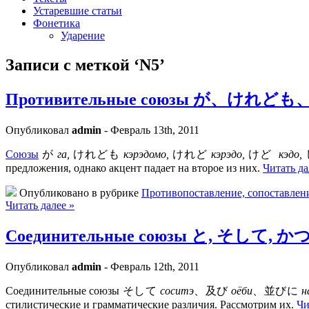
Устаревшие статьи
Фонетика
Ударение
Записи с меткой ‘N5’
Противительные союзы が、けれど
Опубликовал
admin
- Февраль 13th, 2011
Союзы
が
га,
けれども
кэрэдомо,
けれど
кэрэдо,
けど
кэдо,
предложения, однако акцент падает на второе из них.
Читать да
Опубликовано в рубрике
Противопоставление, сопоставлен
Читать далее »
Соединительные союзы と, そして, か
Опубликовал
admin
- Февраль 12th, 2011
Соединительные союзы そして
соситэ
、及び
оёби
、並びに
н
стилистические и грамматические различия. Рассмотрим их.
Чи