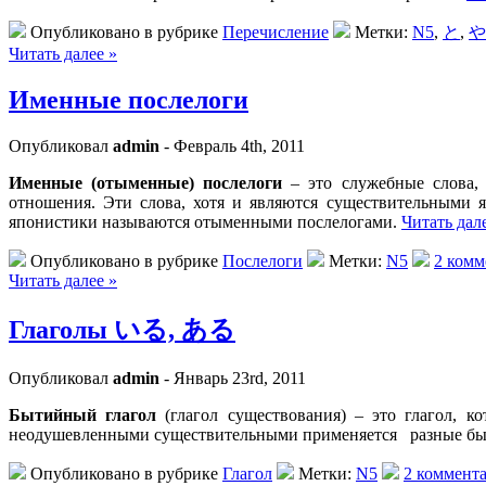
Опубликовано в рубрике
Перечисление
Метки:
N5
,
と
,
や
Читать далее »
Именные послелоги
Опубликовал
admin
- Февраль 4th, 2011
Именные (отыменные) послелоги
– это служебные слова,
отношения. Эти слова, хотя и являются существительными я
японистики называются отыменными послелогами.
Читать дал
Опубликовано в рубрике
Послелоги
Метки:
N5
2 комм
Читать далее »
Глаголы いる, ある
Опубликовал
admin
- Январь 23rd, 2011
Бытийный глагол
(глагол существования) – это глагол, к
неодушевленными существительными применяется разные бы
Опубликовано в рубрике
Глагол
Метки:
N5
2 коммента