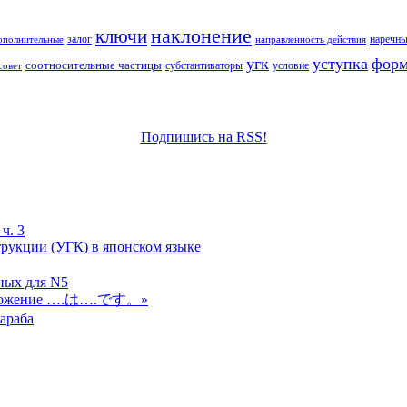
наклонение
ключи
залог
наречны
ополнительные
направленность действия
угк
уступка
форм
соотносительные частицы
субстантиваторы
условие
совет
Подпишись на RSS!
ч. 3
рукции (УГК) в японском языке
ных для N5
редложение ….は….です。»
араба