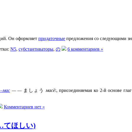
ций. Он оформляет
придаточные
предложения со следующими з
тки:
N5
,
субстантиваторы
,
の
6 комментариев »
す
–мас
— —
ましょう
масё
:, присоединяемая ко 2-й основе гла
Комментариев нет »
, …てほしい)