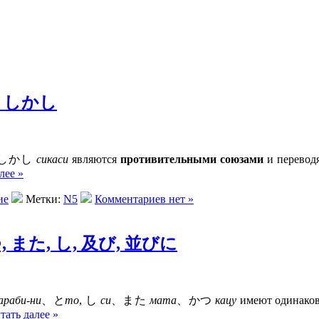
も、しかし
しかし
сикаси
являются
противительными союзами
и переводя
лее »
ие
Метки:
N5
Комментариев нет »
つ, また, し, 及び, 並びに
араби-ни
、と
то
, し
си
、また
мата
、かつ
кацу
имеют одинаково
тать далее »