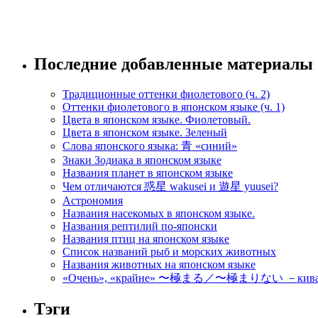
Последние добавленные материалы
Традиционные оттенки фиолетового (ч. 2)
Оттенки фиолетового в японском языке (ч. 1)
Цвета в японском языке. Фиолетовый.
Цвета в японском языке. Зеленый
Слова японского языка: 青 «синий»
Знаки Зодиака в японском языке
Названия планет в японском языке
Чем отличаются 惑星 wakusei и 遊星 yuusei?
Астрономия
Названия насекомых в японском языке.
Названия рептилий по-японски
Названия птиц на японском языке
Список названий рыб и морских животных
Названия животных на японском языке
«Очень», «крайне» 〜極まる／〜極まりない －кивамар
Тэги