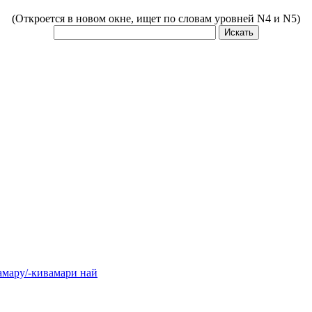
(Откроется в новом окне, ищет по словам уровней N4 и N5)
у/-кивамари най