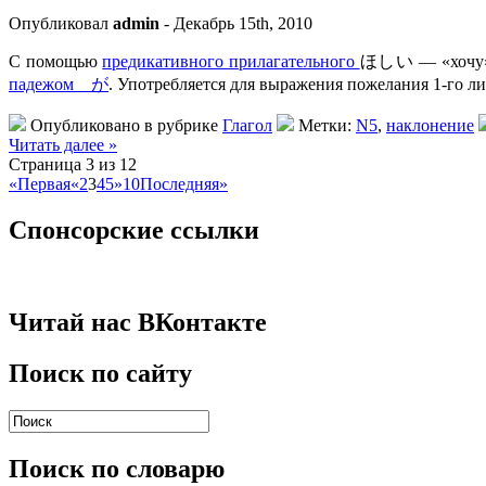
Опубликовал
admin
- Декабрь 15th, 2010
С помощью
предикативного прилагательного
ほしい — «хочу» м
падежом が
. Употребляется для выражения пожелания 1-го л
Опубликовано в рубрике
Глагол
Метки:
N5
,
наклонение
Читать далее »
Страница 3 из 12
«Первая
«
2
3
4
5
»
10
Последняя»
Спонсорские ссылки
Читай нас ВКонтакте
Поиск по сайту
Поиск по словарю