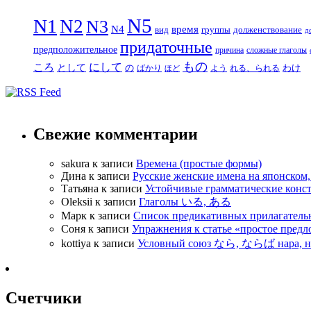
N5
N1
N2
N3
N4
время
вид
группы
долженствование
д
придаточные
предположительное
причина
сложные глаголы
もの
にして
ころ
として
の
わけ
ばかり
よう
れる、られる
ほど
Свежие комментарии
sakura
к записи
Времена (простые формы)
Дина
к записи
Русские женские имена на японском, 
Татьяна
к записи
Устойчивые грамматические конст
Oleksii
к записи
Глаголы いる, ある
Марк
к записи
Список предикативных прилагатель
Соня
к записи
Упражнения к статье «простое п
kottiya
к записи
Условный союз なら, ならば нара, н
Счетчики