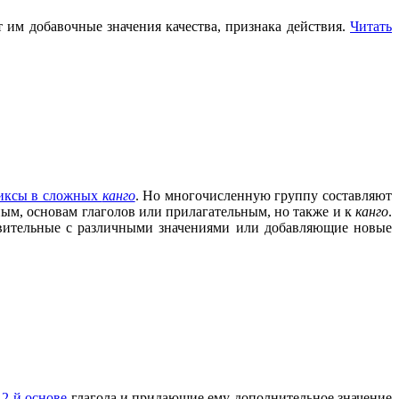
им добавочные значения качества, признака действия.
Читать
иксы в сложных
канго
. Но многочисленную группу составляют
м, основам глаголов или прилагательным, но также и к
канго
.
вительные с различными значениями или добавляющие новые
о
2-й основе
глагола и придающие ему дополнительное значение