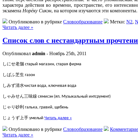
характера действия во времени, пространстве, его интенсив
экзамена
Норёку Сикэн
, на котором изучаются эти компоненты
Опубликовано в рубрике
Словообразование
Метки:
N2
,
N
Читать далее »
Список слов с нестандартным прочтение
Опубликовал
admin
- Ноябрь 25th, 2011
しにせ
老舗
старый магазин, старая фирма
しばふ
芝生
газон
しみず
清水
чистая вода, ключевая вода
しゃみせん
三味線
сямисэн (яп. Музыкальный интсрумент)
じゃり
砂利
галька, гравий, щебень
じょうず
上手
умелый
Читать далее »
Опубликовано в рубрике
Словообразование
Комментарие
Читать далее »