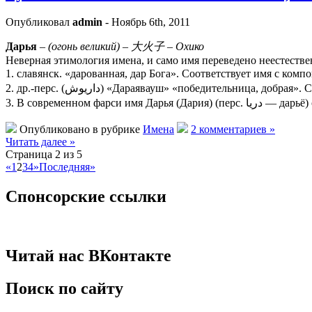
Опубликовал
admin
- Ноябрь 6th, 2011
Дарья
–
(огонь великий) – 大火子 – Охико
Неверная этимология имена, и само имя переведено неестестве
1. славянск. «дарованная, дар Бога». Соответствует имя с ко
2. др.-перс. (داریوش) «Дараявауш» «победительн
3. В современном фа
Опубликовано в рубрике
Имена
2 комментариев »
Читать далее »
Страница 2 из 5
«
1
2
3
4
»
Последняя»
Спонсорские ссылки
Читай нас ВКонтакте
Поиск по сайту