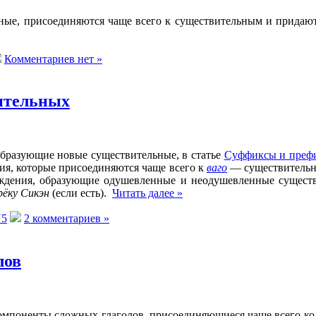
ные, присоединяются чаще всего к существительным и придают 
Комментариев нет »
ительных
бразующие новые существительные, в статье
Суффиксы и преф
ия, которые присоединяются чаще всего к
ваго
— существительны
ждения, образующие одушевленные и неодушевленные сущест
ёку Сикэн
(если есть).
Читать далее »
5
2 комментариев »
лов
омпоненты сложных глаголов, присоединяющиеся чаще всего к