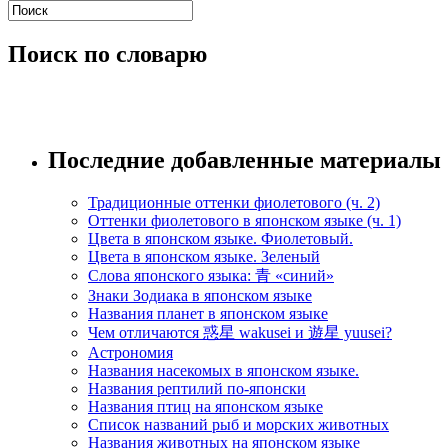
Поиск по словарю
Последние добавленные материалы
Традиционные оттенки фиолетового (ч. 2)
Оттенки фиолетового в японском языке (ч. 1)
Цвета в японском языке. Фиолетовый.
Цвета в японском языке. Зеленый
Слова японского языка: 青 «синий»
Знаки Зодиака в японском языке
Названия планет в японском языке
Чем отличаются 惑星 wakusei и 遊星 yuusei?
Астрономия
Названия насекомых в японском языке.
Названия рептилий по-японски
Названия птиц на японском языке
Список названий рыб и морских животных
Названия животных на японском языке