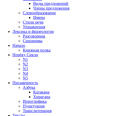
Виды предложений
Члены предложения
Словообразование
Имена
Стили речи
Упражнения
Лексика и фразеология
Разговорник
Синонимы
Начало
Книжная полка
Норёку Сикэн
N1
N2
N3
N4
N5
Письменность
Азбука
Катакана
Хирагана
Иероглифика
Пунктуация
Транслитерация
Тексты