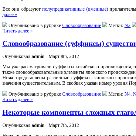
Все они образуют
полупредикативные (именные)
прилагатель
далее »
Опубликовано в рубрике
Словообразование
Метки:
N2
Читать далее »
Словообразование (суффиксы) существ
Опубликовал
admin
- Март 8th, 2012
Мы уже рассматривали суффиксы китайского проихождения, о
также словообразовательные элементы японского происхожден
Ниже представлены различные суффиксы японского происхо
значения существительным. В скобках указан номер уровня
Нор
Опубликовано в рубрике
Словообразование
Метки:
N4
,
N
Читать далее »
Некоторые компоненты сложных глаго
Опубликовал
admin
- Март 7th, 2012
Ниже перечислены распространенные и часто упоминаемые к