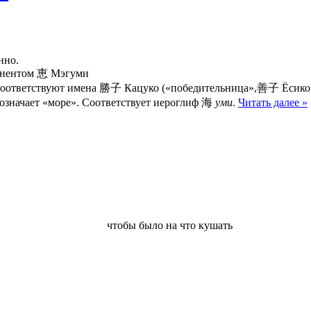
нно.
мпонентом 恵 Мэгуми
ица, добрая». Соответствуют имена 勝子 Кацуко («победительница»,善子 Ёсик
рси имя Дарья (Дария) (перс. دریا — дарьё) означает «море». Соответствует иероглиф 海
уми
.
Читать далее »
чтобы было на что кушать