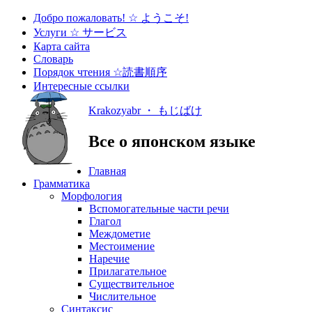
Добро пожаловать! ☆ ようこそ!
Услуги ☆ サービス
Карта сайта
Словарь
Порядок чтения ☆読書順序
Интересные ссылки
Krakozyabr ・ もじばけ
Все о японском языке
Главная
Грамматика
Морфология
Вспомогательные части речи
Глагол
Междометие
Местоимение
Наречие
Прилагательное
Существительное
Числительное
Синтаксис