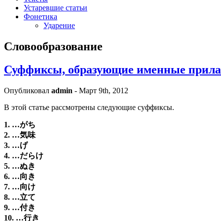
Устаревшие статьи
Фонетика
Ударение
Словообразование
Суффиксы, образующие именные прила
Опубликовал
admin
- Март 9th, 2012
В этой статье рассмотрены следующие суффиксы.
1. …がち
2. …気味
3. …げ
4. …だらけ
5. …ぬき
6. …向き
7. …向け
8. …立て
9. …付き
10. …行き