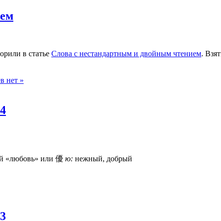
ием
орили в статье
Слова с нестандартным и двойным чтением
. Взя
в нет »
 4
 ай «любовь» или 優
ю:
нежный, добрый
 3